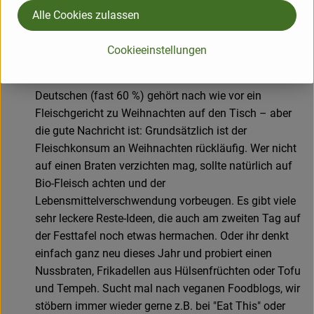
getrocknete Zitrusfrüchtescheiben, Zapfen, Zweige,
Alle Cookies zulassen
Federn (vielleicht lässt sich sogar etwas zur
mehrmaligen Verwendung aufheben), am besten aus
Cookieeinstellungen
Naturmaterial
Weihnachtlicher Fleischkonsum:
Für die meisten
Deutschen (fast 60 %) gehört nach wie vor ein
Fleischgericht zu Weihnachten auf den Tisch – aber
die gute Nachricht ist: Grundsätzlich ist der
Fleischkonsum an Weihnachten rückläufig. Wer nicht
auf einen Braten verzichten mag, sollte natürlich auf
Bio-Fleisch achten und der
Lebensmittelverschwendung vorbeugen. Es gibt viele
sehr leckere Reste-Ideen, die auch am zweiten Tag auf
der Festtafel noch etwas hermachen. Oder ihr denkt
einfach ganz neu dieses Jahr und probiert einen
Nussbraten, Frikadellen aus Hülsenfrüchten oder Tofu
und Tempeh. Sucht mal nach veganen Foodblogs, wir
stöbern immer wieder gerne z.B. bei "Eat This" oder