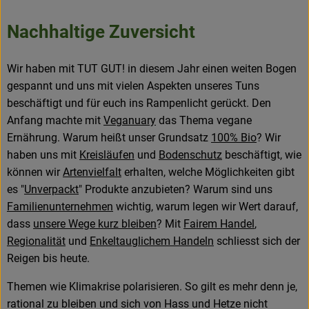
Frisches
Nachhaltige Zuversicht
Angebote & Neues
Wir haben mit TUT GUT! in diesem Jahr einen weiten Bogen
Naturwaren
gespannt und uns mit vielen Aspekten unseres Tuns
Vorratskammer
beschäftigt und für euch ins Rampenlicht gerückt. Den
Anfang machte mit
Veganuary
das Thema vegane
Getränke
Ernährung. Warum heißt unser Grundsatz
100% Bio
? Wir
haben uns mit
Kreisläufen
und
Bodenschutz
beschäftigt, wie
können wir
Artenvielfalt
erhalten, welche Möglichkeiten gibt
Jobkiste
es "
Unverpackt
" Produkte anzubieten? Warum sind uns
Familienunternehmen
wichtig, warum legen wir Wert darauf,
So geht’s
dass
unsere Wege kurz bleiben
? Mit
Fairem Handel
,
Regionalität
und
Enkeltauglichem Handeln
schliesst sich der
Über Grünland
Reigen bis heute.
Service
Themen wie Klimakrise polarisieren. So gilt es mehr denn je,
rational zu bleiben und sich von Hass und Hetze nicht
Blog