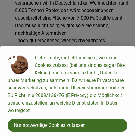
verbrauchen wir in Deutschland an Weihnachten rund
8.000 Tonnen Papier, das wäre nebeneinander
ausgebreitet eine Fläche von 7.000 Fußballfeldern!
Das muss nicht sein; es gibt so viele schöne,
nachhaltige Alternativen:
- noch gut erhaltenes, wiederverwendbares
Geschenkpapier (aufbügeln von links geht prima,
Achtung nur bei Papier, nicht Kunststoff-Folien
Liebe Leute, ihr helft uns sehr, wenn ihr
möglich!)
Cookies zulasst (bei uns sind es sogar Bio-
- alte Landkarten, Buchseiten oder Kalenderblätter,
Kekse!) und uns somit erlaubt, Daten für
auch Zeitungspapier
unser Marketing zu sammeln. Da wir eure Privatsphäre
- (wiederverwertetes) Packpapier, in natur, von Kindern
sehr wertschätzen, habt ihr in Übereinstimmung mit der
bemalt, bestempelt oder mit ausgeschnittenen Motiven
EU-Richtlinie 2009/136/EG (E-Privacy) die Möglichkeit
beklebt
genau einzustellen, an welche Dienstleister ihr Daten
- Geschirrtücher, schöne Stoffbeutel, Halstücher etc, die
weitergebt.
eigentlich schon einen Teil des Geschenks bilden
können
Nur notwendige Cookies zulassen
- zur weiteren Dekoration Jutebänder, Jutekordeln,