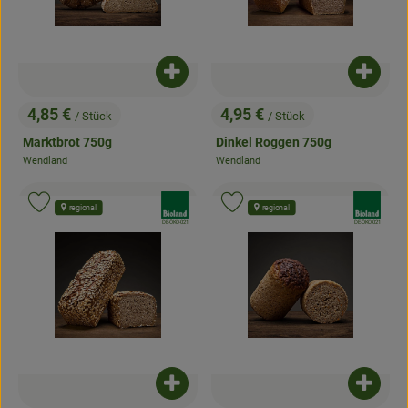
Produkt zum Warenkorb hinzufügen
Produk
4,85 €
4,95 €
/ Stück
/ Stück
, Preis:
, Preis:
Marktbrot 750g
Dinkel Roggen 750g
Wendland
Wendland
, Herkunft:
, Herkunft:
, Verband:
, Verband:
Produkt zu Favouriten hinzufügen
Produkt zu Favouriten hinzufügen
regional
regional
, Kontrollstelle:
, Kontrollstelle:
DE-ÖKO-021
DE-ÖKO-021
Produkt zum Warenkorb hinzufügen
Produk