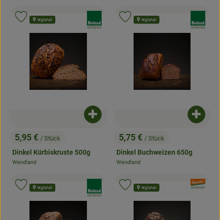
, Verband:
, Verband:
Produkt zu Favouriten hinzufügen
Produkt zu Favouriten hinzufügen
regional
regional
, Kontrollstelle:
, Kontrollstelle:
DE-ÖKO-021
DE-ÖKO-021
Produkt zum Warenkorb hinzufügen
Produk
5,95 €
5,75 €
/ Stück
/ Stück
, Preis:
, Preis:
Dinkel Kürbiskruste 500g
Dinkel Buchweizen 650g
Wendland
Wendland
, Herkunft:
, Herkunft:
, Verband:
, Verband:
Produkt zu Favouriten hinzufügen
Produkt zu Favouriten hinzufügen
regional
regional
, Kontrollstelle:
DE-ÖKO-021
, Kontrollstelle:
DE-ÖKO-021