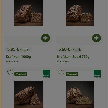
Produkt zum Warenkorb hinzufügen
Produk
5,95 €
5,60 €
/ Stück
/ Stück
, Preis:
, Preis:
Kraftkorn 1000g
Kraftkorn Spezi 750g
Wendland
Wendland
, Herkunft:
, Herkunft:
, Verband:
, Verband:
Produkt zu Favouriten hinzufügen
Produkt zu Favouriten hinzufügen
regional
regional
, Kontrollstelle:
, Kontrollstelle:
DE-ÖKO-021
DE-ÖKO-021