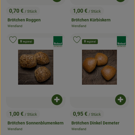
0,70 €
1,00 €
/ Stück
/ Stück
, Preis:
, Preis:
Brötchen Roggen
Brötchen Kürbiskern
Wendland
Wendland
, Herkunft:
, Herkunft:
, Verband:
, Verband:
Produkt zu Favouriten hinzufügen
Produkt zu Favouriten hinzufügen
regional
regional
, Kontrollstelle:
, Kontrollstelle:
DE-ÖKO-021
DE-ÖKO-021
Produkt zum Warenkorb hinzufügen
Produk
1,00 €
0,95 €
/ Stück
/ Stück
, Preis:
, Preis:
Brötchen Sonnenblumenkern
Brötchen Dinkel Demeter
Wendland
Wendland
, Herkunft:
, Herkunft: