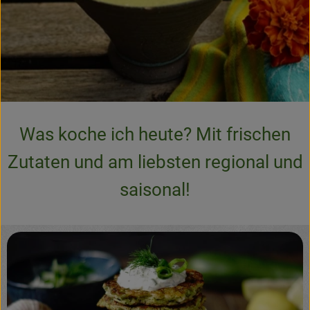
Frisches
Angebote & Neues
Naturwaren
Vorratskammer
Was koche ich heute? Mit frischen
Getränke
Zutaten und am liebsten regional und
Jobkiste
saisonal!
So geht’s
Über Grünland
Service
Blog