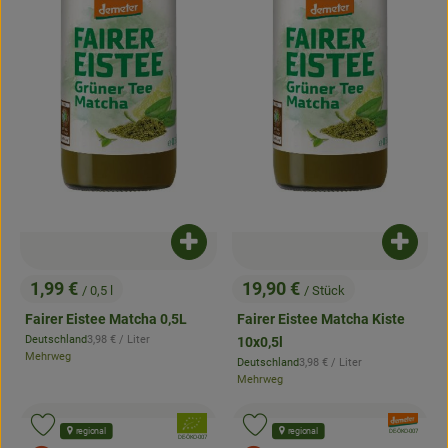
Produkt zum Warenkorb hinzufügen
Produk
1,99 €
19,90 €
/ 0,5 l
/ Stück
, Preis:
, Preis:
Fairer Eistee Matcha 0,5L
Fairer Eistee Matcha Kiste
, Referenzpreis:
Deutschland
3,98 €
/ Liter
10x0,5l
, Herkunft:
Mehrweg
, Referenzpreis:
Deutschland
3,98 €
/ Liter
, Herkunft:
Mehrweg
, Verband:
, Verband:
Produkt zu Favouriten hinzufügen
Produkt zu Favouriten hinzufügen
regional
regional
, Kontrollstelle:
DE-ÖKO-007
, Kontrollstelle:
DE-ÖKO-007