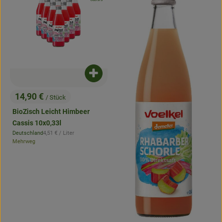
Produkt zum Warenkorb hinzufügen
14,90 €
/ Stück
, Preis:
BioZisch Leicht Himbeer
Cassis 10x0,33l
, Referenzpreis:
Deutschland
4,51 €
/ Liter
, Herkunft:
Mehrweg