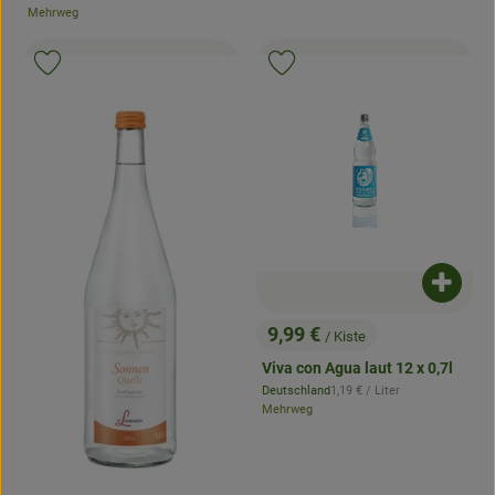
, Herkunft:
Mehrweg
, Kontrollstelle:
, Kontrollstell
.
.
, Verb
Produkt zu Favouriten hinzufügen
Produkt zu Favouriten hinzufügen
Produk
9,99 €
/ Kiste
, Preis:
Viva con Agua laut 12 x 0,7l
, Referenzpreis:
Deutschland
1,19 €
/ Liter
, Herkunft:
Mehrweg