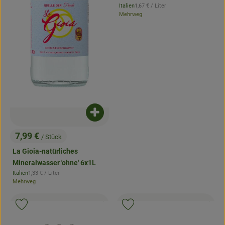
, Referenzpreis:
Italien
1,67 €
/ Liter
, Herkunft:
Mehrweg
Produkt zum Warenkorb hinzufügen
7,99 €
/ Stück
, Preis:
La Gioia-natürliches
Mineralwasser 'ohne' 6x1L
, Referenzpreis:
Italien
1,33 €
/ Liter
, Herkunft:
Mehrweg
, Kontrollstelle:
, Kontrollstell
.
.
, Verband:
Produkt zu Favouriten hinzufügen
Produkt zu Favouriten hinzufügen