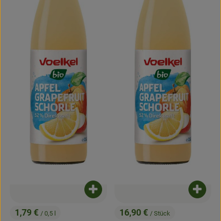
Produkt zum Warenkorb hinzufügen
Produk
1,79 €
16,90 €
/ 0,5 l
/ Stück
, Preis:
, Preis: