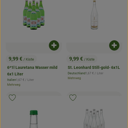
Produkt zum Warenkorb hinzufügen
Produk
9,99 €
9,99 €
/ Kiste
/ Kiste
, Preis:
, Preis:
6*1l Lauretana Wasser mild
St. Leonhard Still-gold- 6x1L
, Referenzpreis:
Deutschland
1,67 €
/ Liter
6x1 Liter
, Herkunft:
Mehrweg
, Referenzpreis:
Italien
1,67 €
/ Liter
, Herkunft:
Mehrweg
, Kontrollstelle:
, Kontrollstell
.
.
, Verb
Produkt zu Favouriten hinzufügen
Produkt zu Favouriten hinzufügen