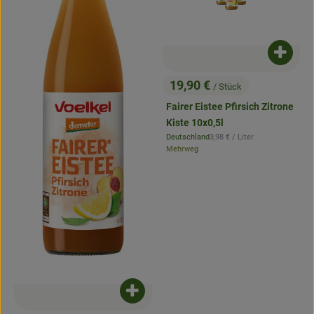
Produk
19,90 €
/ Stück
, Preis:
Fairer Eistee Pfirsich Zitrone
Kiste 10x0,5l
, Referenzpreis:
Deutschland
3,98 €
/ Liter
, Herkunft:
Mehrweg
Produkt zum Warenkorb hinzufügen