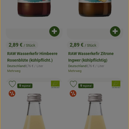
Produkt zum Warenkorb hinzufügen
Produk
2,89 €
2,89 €
/ Stück
/ Stück
, Preis:
, Preis:
RAW Wasserkefir Himbeere
RAW Wasserkefir Zitrone
Rosenblüte (kühlpflicht.)
Ingwer (kühlpflichtig)
, Referenzpreis:
, Referenzpreis:
Deutschland
8,76 €
/ Liter
Deutschland
8,76 €
/ Liter
, Herkunft:
, Herkunft:
Mehrweg
Mehrweg
, Verband:
, Verband:
Produkt zu Favouriten hinzufügen
Produkt zu Favouriten hinzufügen
regional
regional
, Kontrollstelle:
, Kontrollstelle:
DE-ÖKO-007
DE-ÖKO-007
Angebote
Angebote