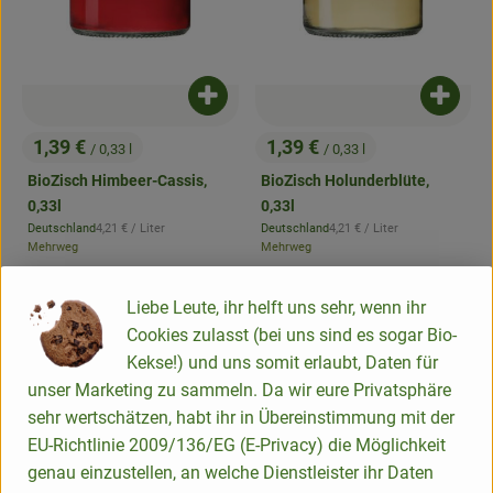
Produkt zum Warenkorb hinzufügen
Produk
1,39 €
1,39 €
/ 0,33 l
/ 0,33 l
, Preis:
, Preis:
BioZisch Himbeer-Cassis,
BioZisch Holunderblüte,
0,33l
0,33l
, Referenzpreis:
, Referenzpreis:
Deutschland
4,21 €
/ Liter
Deutschland
4,21 €
/ Liter
, Herkunft:
, Herkunft:
Mehrweg
Mehrweg
, Verband:
, Verband:
Produkt zu Favouriten hinzufügen
Produkt zu Favouriten hinzufügen
Liebe Leute, ihr helft uns sehr, wenn ihr
regional
regional
, Kontrollstelle:
, Kontrollstelle:
DE-ÖKO-007
DE-ÖKO-007
Angebote
Angebote
Cookies zulasst (bei uns sind es sogar Bio-
Kekse!) und uns somit erlaubt, Daten für
unser Marketing zu sammeln. Da wir eure Privatsphäre
sehr wertschätzen, habt ihr in Übereinstimmung mit der
EU-Richtlinie 2009/136/EG (E-Privacy) die Möglichkeit
genau einzustellen, an welche Dienstleister ihr Daten