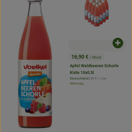
Produk
16,90 €
/ Stück
, Preis:
Apfel Waldbeeren Schorle
Kiste 10x0,5l
, Referenzpreis:
Deutschland
3,38 €
/ Liter
, Herkunft:
Mehrweg