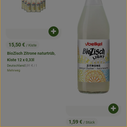
Produkt zum Warenkorb hinzufügen
15,50 €
/ Kiste
, Preis:
BioZisch Zitrone naturtrüb,
Kiste 12 x 0,33l
, Referenzpreis:
Deutschland
3,91 €
/ l
, Herkunft:
Mehrweg
Produk
1,59 €
/ Stück
, Preis: