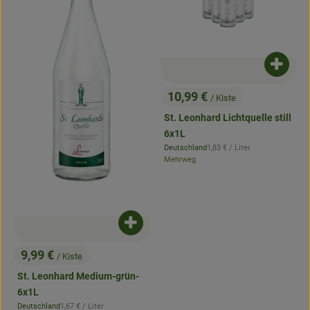
Produk
10,99 €
/ Kiste
, Preis:
St. Leonhard Lichtquelle still
6x1L
, Referenzpreis:
Deutschland
1,83 €
/ Liter
, Herkunft:
Mehrweg
Produkt zum Warenkorb hinzufügen
9,99 €
/ Kiste
, Preis:
St. Leonhard Medium-grün-
6x1L
, Referenzpreis:
Deutschland
1,67 €
/ Liter