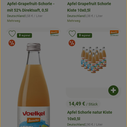
Apfel-Grapefruit-Schorle -
Apfel Grapefruit Schorle
mit 52% Direktsaft, 0,5l
Kiste 10x0,5l
, Referenzpreis:
, Referenzpreis:
Deutschland
3,58 €
/ Liter
Deutschland
3,38 €
/ Liter
, Herkunft:
, Herkunft:
Mehrweg
Mehrweg
, Verband:
, Verband:
Produkt zu Favouriten hinzufügen
Produkt zu Favouriten hinzufügen
regional
regional
, Kontrollstelle:
, Kontrollstelle:
DE-ÖKO-007
DE-ÖKO-007
Angebote
Angebote
Produk
14,49 €
/ Stück
, Preis:
Apfel Schorle natur Kiste
10x0,5l
, Referenzpreis:
Deutschland
2,90 €
/ Liter
, Herkunft: