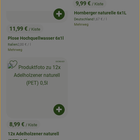
9,99 €
/ Kiste
, Preis:
Hornberger naturelle 6x1L
Produkt zum Warenkorb hinzufügen
, Referenzpreis:
Deutschland
1,67 €
/ l
, Herkunft:
Mehrweg
11,99 €
/ Kiste
, Preis:
Plose Hochquellwasser 6x1l
, Referenzpreis:
Italien
2,00 €
/ l
, Herkunft:
Mehrweg
, Kontrollstelle:
DE-ÖKO-021
, Verband:
Produkt zu Favouriten hinzufügen
Produkt zum Warenkorb hinzufügen
8,99 €
/ Kiste
, Preis:
12x Adelholzener naturell