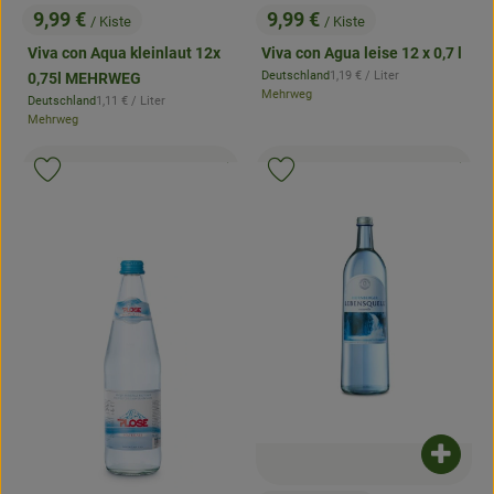
9,99 €
9,99 €
/ Kiste
/ Kiste
, Preis:
, Preis:
Viva con Aqua kleinlaut 12x
Viva con Agua leise 12 x 0,7 l
, Referenzpreis:
Deutschland
1,19 €
/ Liter
0,75l MEHRWEG
, Herkunft:
Mehrweg
, Referenzpreis:
Deutschland
1,11 €
/ Liter
, Herkunft:
Mehrweg
, Kontrollstelle:
, Kontrollstell
.
.
, Verband:
, Verb
Produkt zu Favouriten hinzufügen
Produkt zu Favouriten hinzufügen
Produk