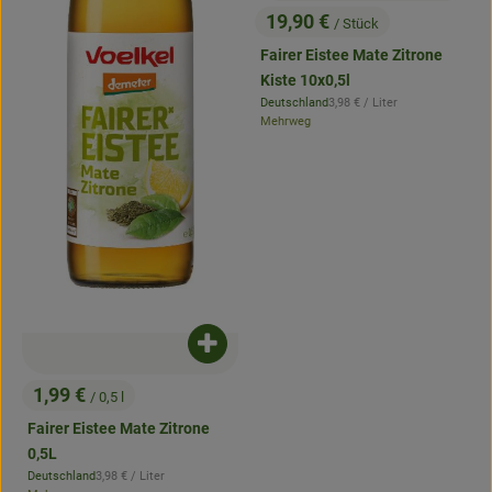
19,90 €
/ Stück
, Preis:
Fairer Eistee Mate Zitrone
Kiste 10x0,5l
, Referenzpreis:
Deutschland
3,98 €
/ Liter
, Herkunft:
Mehrweg
Produkt zum Warenkorb hinzufügen
1,99 €
/ 0,5 l
, Preis:
Fairer Eistee Mate Zitrone
0,5L
, Referenzpreis:
Deutschland
3,98 €
/ Liter
, Herkunft: