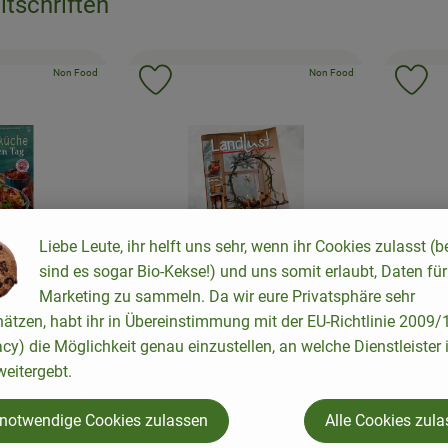
itschriften
, Kontrollstelle:
, Kontrollstelle:
, Verband:
Non Food
, Verband:
Non Food
Favouriten hinzufügen
Produkt zu Favouriten hinzufügen
Pr
Liebe Leute, ihr helft uns sehr, wenn ihr Cookies zulasst (b
sind es sogar Bio-Kekse!) und uns somit erlaubt, Daten für
Marketing zu sammeln. Da wir eure Privatsphäre sehr
hätzen, habt ihr in Übereinstimmung mit der EU-Richtlinie 2009
Produkt zum Warenkorb hinzufügen
Produkt zum War
15,00
, Preis
acy) die Möglichkeit genau einzustellen, an welche Dienstleister 
Wandern 
5,20 €
eitergebt.
/ Stück
, Preis:
Artikel l
h Zeitschrift
Landlust Zeitschrift
 notwendige Cookies zulassen
Alle Cookies zul
Deutschland
, Herkunft: