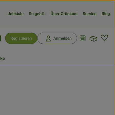
Jobkiste
So geht’s
Über Grünland
Service
Blog
Warenk
L
Registrieren
Anmelden
chen
nke