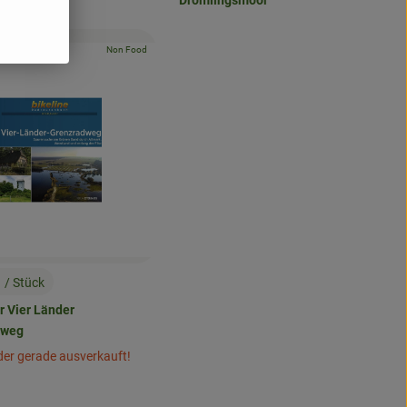
Drömlingsmoor
, Kontrollstelle:
Non Food
odukt zu Favouriten hinzufügen
enkorb hinzufügen
€
/ Stück
:
r Vier Länder
dweg
eider gerade ausverkauft!