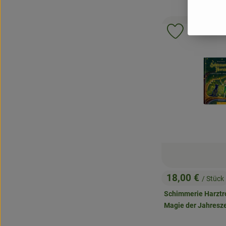
Produkt zu 
18,00 €
/ Stück
, Preis:
Schimmerie Harztro
Magie der Jahresz