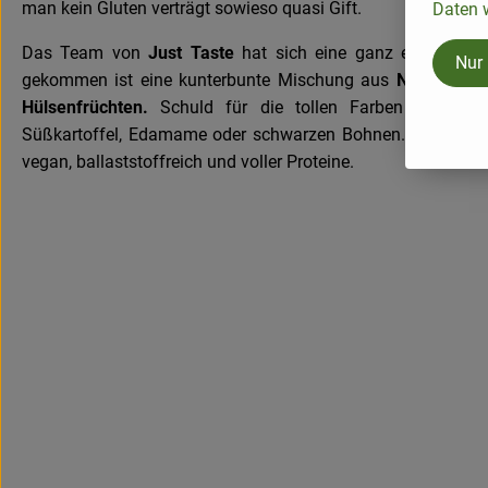
man kein Gluten verträgt sowieso quasi Gift.
Daten w
Das Team von
Just Taste
hat sich eine ganz einfache L
Nur
gekommen ist eine kunterbunte Mischung aus
Nudeln auf
Hülsenfrüchten.
Schuld für die tollen Farben sind die t
Süßkartoffel, Edamame oder schwarzen Bohnen. Ganz nebe
vegan, ballaststoffreich und voller Proteine.