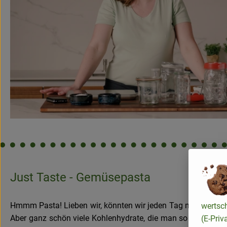
Just Taste - Gemüsepasta
Hmmm Pasta! Lieben wir, könnten wir jeden Tag mindestens z
wertsc
Aber ganz schön viele Kohlenhydrate, die man so in sich h
(E-Priv