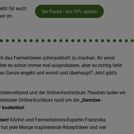
ißt für euch:
3er Packs - bis 10% sparen
wir im
uch das Fermentieren schmackhaft zu machen. Ihr wisst
lltet es schon immer mal ausprobieren, aber so richtig fehlt
as Ganze angeht und womit und überhaupt? Jetzt gibt's
stenverband und der Online-Kochschule 7hauben laden wir
tenlosen Online-Kochkurs rund um die
„Gemüse-
 kostenlos!
oben!
Köchin und Fermentations-Expertin Franziska
 hat jede Menge inspirierende Rezeptideen und viel