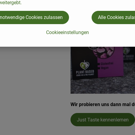
eitergebt.
ösung überlegt. Dabei heraus
 notwendige Cookies zulassen
Alle Cookies zul
 Basis von Gemüse und/oder
ollen Inhaltsstoffe wie lila
Cookieeinstellungen
nbei ist die Pasta auch noch
Wir probieren uns dann mal du
Just Taste kennenlernen