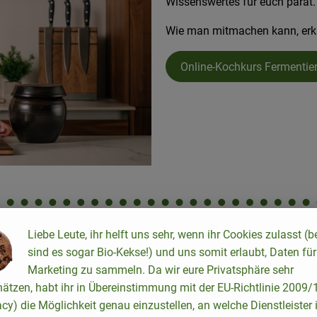
Wissenswertes für euch parat.
Wie man mitmachen kann, erklär
Online-Kochkurs Fermentie
Liebe Leute, ihr helft uns sehr, wenn ihr Cookies zulasst (b
sind es sogar Bio-Kekse!) und uns somit erlaubt, Daten für
Marketing zu sammeln. Da wir eure Privatsphäre sehr
wei Teller voll von verputzen.
hätzen, habt ihr in Übereinstimmung mit der EU-Richtlinie 2009
ineinschaufeln würde und wenn
acy) die Möglichkeit genau einzustellen, an welche Dienstleister 