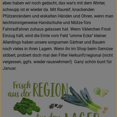
eben haben wir noch gedacht, das war's mit dem Winter,
Frisches
schwupp ist er wieder da. Mit Raureif, knackenden
Angebote & Neues
Pfützenrändern und eiskalten Händen und Ohren, wenn man
leichtsinnigerweise Handschuhe und Mütze fürs
Naturwaren
Fahrradfahren zuhaus gelassen hat. Wenn Väterchen Frost
Einzug hält, wird die Ernte vom Feld "umme Ecke" kleiner.
Vorratskammer
Allerdings haben unsere sorgsamen Gärtner und Bauern
noch vieles in ihren Lagern. Wenn ihr im Shop beim Gemüse
Getränke
stöbert, probiert doch mal den Filter Herkunft/regional (nicht
vergessen, ggfs. wieder rausnehmen!) Ganz schön bunt für
Januar.
Jobkiste
So geht’s
Über Grünland
Service
Blog