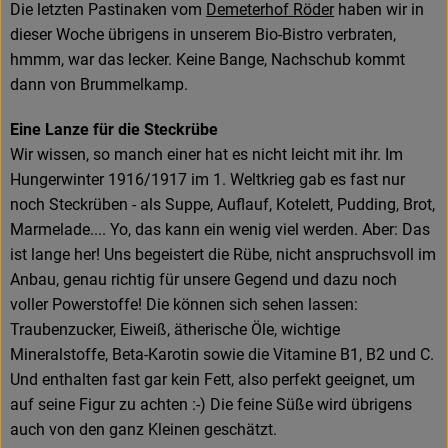
Die letzten Pastinaken vom
Demeterhof Röder
haben wir in
dieser Woche übrigens in unserem Bio-Bistro verbraten,
hmmm, war das lecker. Keine Bange, Nachschub kommt
dann von Brummelkamp.
Eine Lanze für die Steckrübe
Wir wissen, so manch einer hat es nicht leicht mit ihr. Im
Hungerwinter 1916/1917 im 1. Weltkrieg gab es fast nur
noch Steckrüben - als Suppe, Auflauf, Kotelett, Pudding, Brot,
Marmelade.... Yo, das kann ein wenig viel werden. Aber: Das
ist lange her! Uns begeistert die Rübe, nicht anspruchsvoll im
Anbau, genau richtig für unsere Gegend und dazu noch
voller Powerstoffe! Die können sich sehen lassen:
Traubenzucker, Eiweiß, ätherische Öle, wichtige
Mineralstoffe, Beta-Karotin sowie die Vitamine B1, B2 und C.
Und enthalten fast gar kein Fett, also perfekt geeignet, um
auf seine Figur zu achten :-) Die feine Süße wird übrigens
auch von den ganz Kleinen geschätzt.