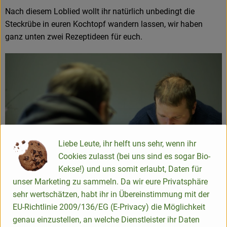
Nach diesem Loblied wollt ihr natürlich unbedingt die
Steckrübe in euren Kochtopf wandern lassen, wir haben
ganz unten zwei Rezeptideen für euch.
Liebe Leute, ihr helft uns sehr, wenn ihr
Cookies zulasst (bei uns sind es sogar Bio-
Kekse!) und uns somit erlaubt, Daten für
unser Marketing zu sammeln. Da wir eure Privatsphäre
sehr wertschätzen, habt ihr in Übereinstimmung mit der
EU-Richtlinie 2009/136/EG (E-Privacy) die Möglichkeit
Ackergespräche
genau einzustellen, an welche Dienstleister ihr Daten