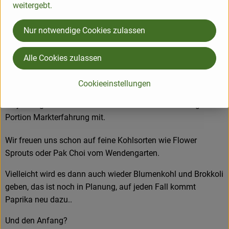
weitergebt.
Diese Woche geht's gleich weiter, Kolja Flüger, eigentlich
kennen wir ihn schon als "Imkerei die Wabe", groovt sich in
Nur notwendige Cookies zulassen
den Wendengarten ein, Generationswechsel.
Alle Cookies zulassen
Das Gärtnerteam im Wendengarten wächst wieder, eine
Ausgelernte bleibt, Nachschub aus Berlin kommt, es geht mit
Cookieeinstellungen
frischen Kräften in die neue Saison!
Kolja bringt nicht nur seine Imker- sondern auch eine gute
Portion Markterfahrung mit.
Wir freuen uns schon auf feine Kohlsorten wie Flower
Sprouts oder Pak Choi vom Wendengarten.
Vielleicht wird es dann auch wieder Blumenkohl und Brokkoli
geben, das ist noch in Planung, auf jeden Fall kommt
Paprika neu dazu..
Und den Anfang?