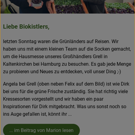
Frisches
Angebote & Neues
Liebe Biokistlers,
Naturwaren
letzten Sonntag waren die Grünländers auf Reisen. Wir
Vorratskammer
haben uns mit einem kleinen Team auf die Socken gemacht,
um die Hausmesse unseres Großhändlers Grell in
Getränke
Kaltenkirchen bei Hamburg zu besuchen. Es gab jede Menge
zu probieren und Neues zu entdecken, voll unser Ding ;-)
Jobkiste
Angela bei Grell (oben neben Felix auf dem Bild) ist wie Dirk
bei uns für die grüne Frische zuständig. Sie hat richtig viele
So geht’s
Kressesorten vorgestellt und wir haben ein paar
Inspirationen für Dirk mitgebracht. Was uns sonst noch so
Über Grünland
ins Auge gefallen ist, könnt ihr ...
Service
... im Beitrag von Marion lesen
Blog