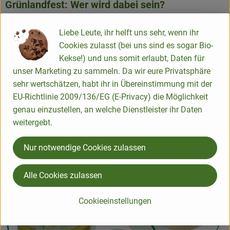
Grünlandfest: Wer wird dabei sein?
Zu unserem Grünlandfest am 1. Juni 2024 (10 bis 17 Uhr)
Liebe Leute, ihr helft uns sehr, wenn ihr
stehen schon der größte Teil der Aussteller, bei denen ihr
Cookies zulasst (bei uns sind es sogar Bio-
probieren und stöbern könnt, fest. Wer mag, schaut mal in
Kekse!) und uns somit erlaubt, Daten für
die Übersicht.
unser Marketing zu sammeln. Da wir eure Privatsphäre
sehr wertschätzen, habt ihr in Übereinstimmung mit der
EU-Richtlinie 2009/136/EG (E-Privacy) die Möglichkeit
genau einzustellen, an welche Dienstleister ihr Daten
Infos zum Grünlandfest
weitergebt.
Nur notwendige Cookies zulassen
Alle Cookies zulassen
Cookieeinstellungen