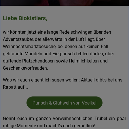
Frisches
Liebe Biokistlers,
Angebote & Neues
Naturwaren
wir könnten jetzt eine lange Rede schwingen über den
Adventszauber, der allerwärts in der Luft liegt, über
Vorratskammer
Weihnachtsmarktbesuche, bei denen auf keinen Fall
gebrannte Mandeln und Eierpunsch fehlen dürfen, über
Getränke
duftende Plätzchendosen sowie Heimlichkeiten und
Geschenkevorfreuden.
Jobkiste
Was wir euch eigentlich sagen wollen: Aktuell gibt's bei uns
Rabatt auf...
So geht’s
Über Grünland
Punsch & Glühwein von Voelkel
Service
Gönnt euch im ganzen vorweihnachtlichen Trubel ein paar
ruhige Momente und macht's euch gemütlich!
Blog