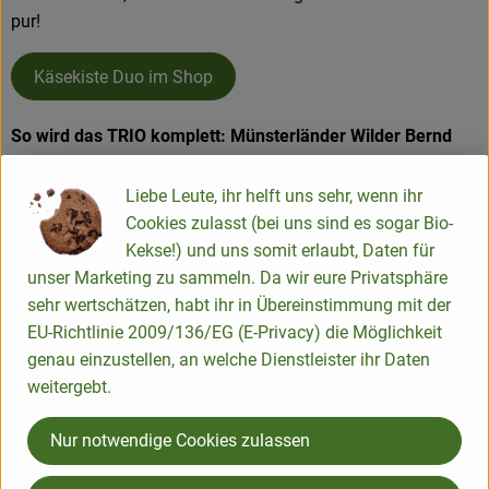
pur!
Käsekiste Duo im Shop
So wird das TRIO komplett: Münsterländer Wilder Bernd
von Söbbeke
Der Wilde Bernd ist ein Münsterländer Original. Er wird mit
Liebe Leute, ihr helft uns sehr, wenn ihr
einem speziellen Eichenrindensud und feinem, zwei Jahre im
Cookies zulasst (bei uns sind es sogar Bio-
Holzfass gelagerten Dinkelkorn gepflegt. Dies verleiht ihm
Kekse!) und uns somit erlaubt, Daten für
seine dunkle Rinde und den herzhaft-pikanten Teig.
unser Marketing zu sammeln. Da wir eure Privatsphäre
sehr wertschätzen, habt ihr in Übereinstimmung mit der
Käsekiste Trio im Shop
EU-Richtlinie 2009/136/EG (E-Privacy) die Möglichkeit
genau einzustellen, an welche Dienstleister ihr Daten
weitergebt.
Nur notwendige Cookies zulassen
Grünländer Adventskalender