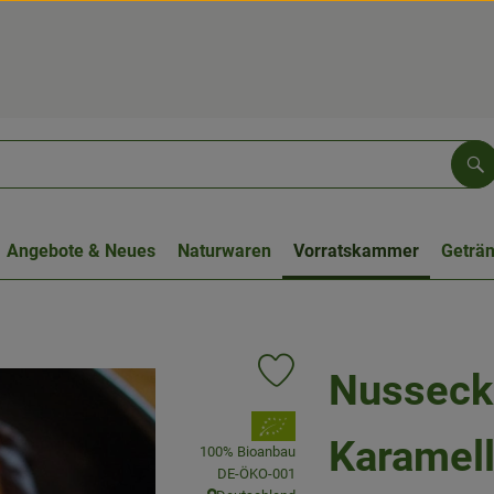
Su
Angebote & Neues
Naturwaren
Vorratskammer
Geträ
Nusseck
Produkt zu Favouriten hinzufüge
, Verband:
Karamel
100% Bioanbau
, Kontrollstelle:
DE-ÖKO-001