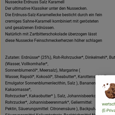
Nussecke Erdnuss Salz Karamell
Der ultimative Klassiker unter den Nussecken.
Die Erdnuss-Salz-Karamellecke besticht durch ein fein
cremiges Sahne-Karamell kombiniert mit gerösteten
und gesalzenen Erdnüssen.
Natürlich mit Zartbitterschokolade überzogen lässt
diese Nussecke Feinschmeckerherzen höher schlagen
Zutaten: Erdnüsse* (25%), Roh-Rohrzucker*, Dinkelmehl*, Butt
(Wasser, Vollkornhafer*,
Sonnenblumenöl*, Meersalz), Margarine (
Wasser, Rapsöl*, Kokosöl*, Sheabutter*, Karottensaft*, Zitron
Emulgator Sonnenblumenlecithin, Salz ), Bananen*, Zartbitte
Kakaomasse*,
Rohrzucker*, Kakaobutter* ), Salz, Johannisbeerkonfitüre (
Rohrzucker*, Johannisbeerenmark*, Geliermittel:
wertsc
Pektin, Säuerungsmittel: Citronensäure ), Backpulver (
(E-Priv