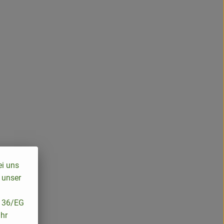
ei uns
 unser
/136/EG
ihr