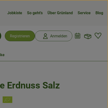
Jobkiste
So geht’s
Über Grünland
Service
Blog
Warenk
L
Registrieren
Anmelden
chen
nke
e Erdnuss Salz
n
l