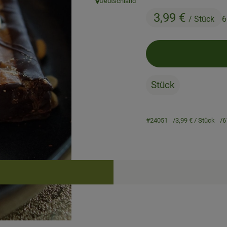
Deutschland
, Herkunft:
3,99 €
/ Stück
6
Stück
#24051
3,99 €
/ Stück
6
Rezepte
keine passenden Rezepte gefunden.