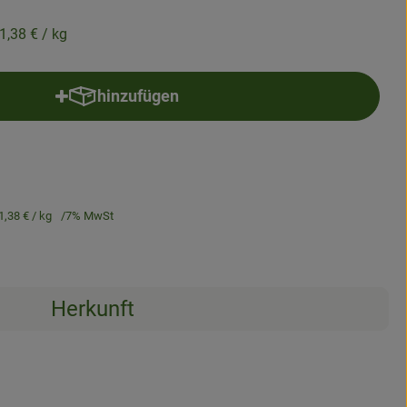
1,38 €
/ kg
hinzufügen
Produkt zum Warenkorb hinzufügen
1,38 €
/ kg
7% MwSt
Herkunft