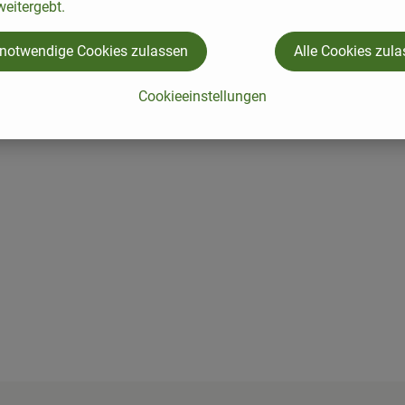
eitergebt.
chprodukte
 notwendige Cookies zulassen
Alle Cookies zul
 Walnüssen, Macadamianüssen, Pistazien) enthalten
Cookieeinstellungen