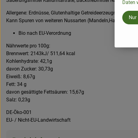
Säuerungsmittel Kaliumtartrate, Backtriebmittel Natron* )
Daten w
Allergene: Erdnüsse, Glutenhaltige Getreideerzeugnisse, Mil
Nur
Kann Spuren von weiteren Nussarten (Mandeln,Haselnüssen,
Bio nach EU-Verordnung
Nährwerte pro 100g:
Brennwert: 2143kJ/ 511,64 kcal
Kohlenhydrate: 42,1g
davon Zucker: 30,73g
Eiweiß: 8,67g
Fett: 34 g
davon gesättigte Fettsäuren: 15,67g
Salz: 0,23g
DE-Öko-001
EU- / Nicht-EU-Landwirtschaft