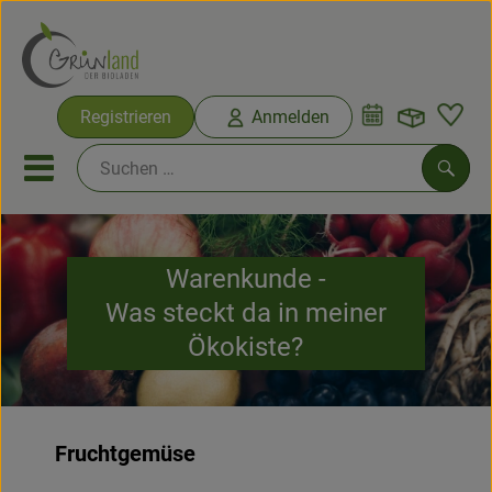
Warenko
Registrieren
Anmelden
Link
Mobiles Menu öffnen oder sc
Such
Ökokisten
Warenkunde -
Was steckt da in meiner
Bio-Kochkisten
Ökokiste?
Themenwelten
Ökokisten
Fruchtgemüse
Obst & Gemüse