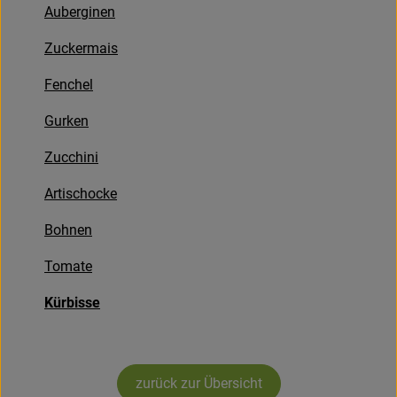
Auberginen
Frisches
Zuckermais
Angebote & Neues
Fenchel
Naturwaren
Gurken
Vorratskammer
Zucchini
Getränke
Artischocke
Bohnen
Jobkiste
Tomate
So geht’s
Kürbisse
Über Grünland
Service
zurück zur Übersicht
Blog