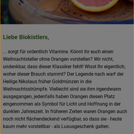
Frisches
Angebote & Neues
Naturwaren
Liebe Biokistlers,
Vorratskammer
... sorgt für ordentlich Vitamine. Könnt ihr euch einen
Getränke
Weihnachtsteller ohne Orangen vorstellen? Wir nicht,
undenkbar, dass dieser Klassiker fehlt! Wisst Ihr eigentlich,
woher dieser Brauch stammt? Der Legende nach warf der
Jobkiste
Heilige Nikolaus früher Goldmünzen in die
Weihnachtsstrümpfe. Vielleicht sind sie ihm irgendwann
So geht’s
ausgegangen, jedenfalls haben Orangen diesen Platz
eingenommen als Symbol für Licht und Hoffnung in der
Über Grünland
dunklen Jahreszeit. In früheren Zeiten waren Orangen auch
noch nicht flächendeckend verfügbar, so dass sie - heute
Service
kaum mehr vorstellbar - als Luxusgeschenk galten.
Blog