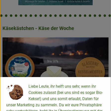
Käsekästchen - Käse der Woche
Liebe Leute, ihr helft uns sehr, wenn ihr
Cookies zulasst (bei uns sind es sogar Bio-
Kekse!) und uns somit erlaubt, Daten für
unser Marketing zu sammeln. Da wir eure Privatsphäre
Käse UNO: Mareikes Kräuterkäse Knoblauch
von der