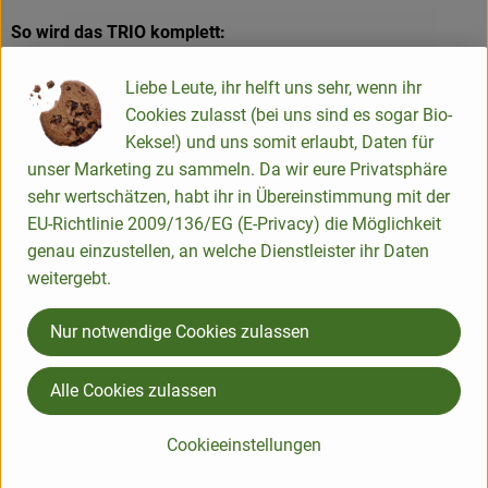
So wird das TRIO komplett:
Gouda Basilikum Knoblauch über Weiling vom Hamfelder
Hof
Liebe Leute, ihr helft uns sehr, wenn ihr
Dieser Gouda ist ein vollmundig-cremiger Schnittkäse mit
Cookies zulasst (bei uns sind es sogar Bio-
feiner Basilikumnote, macht sich auch prima auf einer
Kekse!) und uns somit erlaubt, Daten für
Käseplatte. Wir bekommen ihn als Eigenprodukt von
unser Marketing zu sammeln. Da wir eure Privatsphäre
unserem Großhändler Weiling, produziert hat ihn der
sehr wertschätzen, habt ihr in Übereinstimmung mit der
Hamfelder Hof, eine Bauerngemeinschaft aus dem
EU-Richtlinie 2009/136/EG (E-Privacy) die Möglichkeit
Herzogtum Lauenburg.
genau einzustellen, an welche Dienstleister ihr Daten
weitergebt.
Käsekiste Trio im Shop
Nur notwendige Cookies zulassen
Alle Cookies zulassen
Rezepte der Woche
Cookieeinstellungen