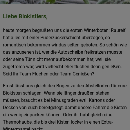
Frisches
Liebe Biokistlers,
Angebote & Neues
heute morgen begrüßten uns die ersten Winterboten: Raureif
Naturwaren
hat alles mit einer Puderzuckerschicht überzogen, so
Vorratskammer
romantisch bekommen wir das selten geboten. So schön wie
das anzusehen ist, wer die Autoscheibe freikratzen musste
Getränke
oder seine Tür nicht mehr aufbekommen hat, weil sie
zugefroren war, wird vielleicht eher fluchen denn genießen.
Seid Ihr Team Fluchen oder Team Genießen?
Jobkiste
Frost lässt uns gleich den Bogen zu den Abstellorten für eure
So geht’s
Biokisten schlagen: Wenn sie länger draußen stehen
müssen, braucht es bei Minusgraden evtl. Kartons oder
Über Grünland
Decken von euch bereitgelegt, damit unsere Fahrer die Kisten
ein wenig einpacken können. Oder ihr habt gleich eine
Service
Thermohaube, die bis drei Kisten locker in einen Extra-
Blog
Wintermantel packt.