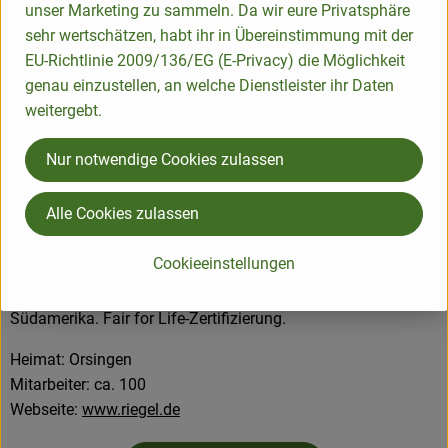
unser Marketing zu sammeln. Da wir eure Privatsphäre
2004:Wahl zum Deutschen "Weinhändler des Jahres" bis
sehr wertschätzen, habt ihr in Übereinstimmung mit der
heute als einziger Bioweinhändler.
EU-Richtlinie 2009/136/EG (E-Privacy) die Möglichkeit
genau einzustellen, an welche Dienstleister ihr Daten
2005: Gründung der Firma Dschinn Biospirituosen
weitergebt.
zusammen (50%) mit dem Schweizer Spezialitätenbrenner
Lorenz Humbel.
Nur notwendige Cookies zulassen
2009: Gründung des Weinguts Mas des Quernes mit 12 ha
Weinbergen im Languedoc, zusammen mit Freund und
Alle Cookies zulassen
Önologe Jean Natoli, die beiden sind auch im Bild zu sehen.
Cookieeinstellungen
2011:Gründung des Vereins Good Grapes for a better Life
e.V. zur Unterstützung sozialer Projekte in Südafrika und
Südamerika. Fair for Life-Zertifizierung.
Heimat: Orsingen
Mitarbeiter: ca. 100
Webseite:
www.riegel.de