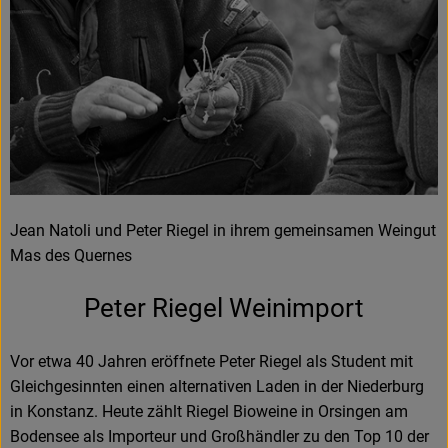
Frisches
Angebote & Neues
Naturwaren
Vorratskammer
Getränke
Jean Natoli und Peter Riegel in ihrem gemeinsamen Weingut
Mas des Quernes
Jobkiste
Peter Riegel Weinimport
So geht’s
Über Grünland
Vor etwa 40 Jahren eröffnete Peter Riegel als Student mit
Gleichgesinnten einen alternativen Laden in der Niederburg
Service
in Konstanz. Heute zählt Riegel Bioweine in Orsingen am
Bodensee als Importeur und Großhändler zu den Top 10 der
Blog