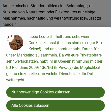
Am heimischen Standort bilden eine Solaranlage, die
Nutzung von Naturstrom oder Elektroautos nur einige
Maßnahmen, nachhaltig und verantwortungsbewusst zu
handeln.
Heimat: Bremen
Liebe Leute, ihr helft uns sehr, wenn ihr
Cookies zulasst (bei uns sind es sogar Bio-
Webseite:
https://www.agava.bio/ueber-uns/philosophie/
Kekse!) und uns somit erlaubt, Daten für
unser Marketing zu sammeln. Da wir eure Privatsphäre
Entdeckt Agava bei uns im
sehr wertschätzen, habt ihr in Übereinstimmung mit der
Sortiment:
EU-Richtlinie 2009/136/EG (E-Privacy) die Möglichkeit
genau einzustellen, an welche Dienstleister ihr Daten
weitergebt.
nd:
, Verband:
Produkt zu Favouriten hinzufügen
Produk
, Kontrollstelle:
DE-ÖKO-001
Nur notwendige Cookies zulassen
Alle Cookies zulassen