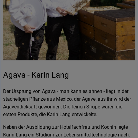
Frisches
Angebote & Neues
Naturwaren
Vorratskammer
Getränke
Agava - Karin Lang
Jobkiste
Der Ursprung von Agava - man kann es ahnen - liegt in der
So geht’s
stacheligen Pflanze aus Mexico, der Agave, aus ihr wird der
Agavendicksaft gewonnen. Die feinen Sirupe waren die
Über Grünland
ersten Produkte, die Karin Lang entwickelte.
Service
Neben der Ausbildung zur Hotelfachfrau und Köchin legte
Karin Lang ein Studium zur Lebensmitteltechnologie nach.
Blog