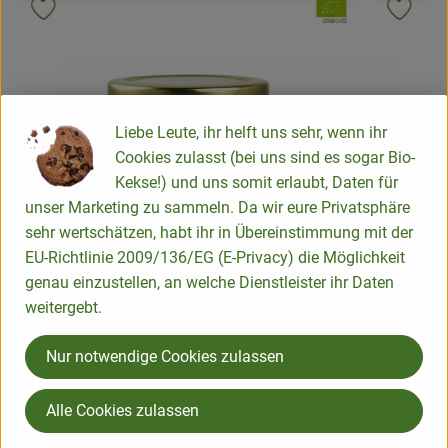
nd:
, Verband:
Produkt zu Favouriten hinzufügen
Produk
:
, Kontrollstelle:
GR-BIO-03
Liebe Leute, ihr helft uns sehr, wenn ihr
Cookies zulasst (bei uns sind es sogar Bio-
Kekse!) und uns somit erlaubt, Daten für
unser Marketing zu sammeln. Da wir eure Privatsphäre
sehr wertschätzen, habt ihr in Übereinstimmung mit der
EU-Richtlinie 2009/136/EG (E-Privacy) die Möglichkeit
genau einzustellen, an welche Dienstleister ihr Daten
weitergebt.
Nur notwendige Cookies zulassen
dukt zum Warenkorb hinzufügen
Produkt zum War
Alle Cookies zulassen
5,79 €
4,99 €
/ 180 g
/
, Preis:
, Preis:
Kapern in Olivenöl 180g
Tomatenp