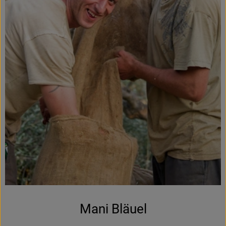
Frisches
Angebote & Neues
Naturwaren
Vorratskammer
Getränke
Jobkiste
So geht’s
Über Grünland
Service
Mani Bläuel
Blog