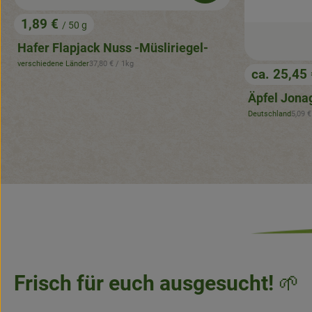
1,89 €
/ 50 g
, Preis:
Hafer Flapjack Nuss -Müsliriegel-
, Referenzpreis:
verschiedene Länder
37,80 €
/ 1kg
, Herkunft:
ca. 25,45
, Preis:
Äpfel Jona
, Refe
Deutschland
5,09 
, Herkunft:
Frisch für euch ausgesucht!
🌱