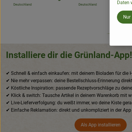
Daten w
Deutschland
Mix'n'Match
, Herkunft:
Deutschland
, Herkunft:
Nur
Installiere dir die Grünland-App
✔ Schnell & einfach einkaufen: mit deinem Bioladen für die
✔ Nie mehr verpassen: deine Bestellschluss-Erinnerung dire
✔ Köstliche Inspiration: passende Rezeptvorschläge zu dei
✔ Klick & switch: Tausche Artikel in deinem Warenkorb mit w
✔ Live-Lieferverfolgung: du weißt immer, wo deine Kiste gera
✔ Einfache Reklamation: direkt und unkompliziert in der Ap
Als App installieren