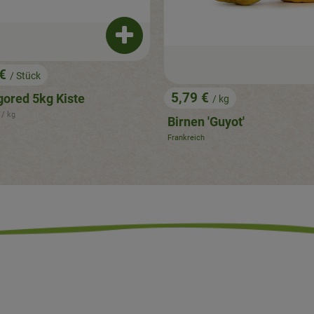
Produkt zum Warenkorb hinzufügen
 €
/ Stück
5,79 €
gored 5kg Kiste
/ kg
, Preis:
renzpreis:
€
/ kg
Birnen 'Guyot'
Frankreich
, Herkunft: