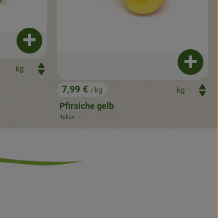
Produkt zum Warenkorb hinzufügen
Produkt
7,99 €
/ kg
, Preis:
Pfirsiche gelb
Italien
, Herkunft: