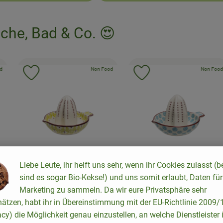
che, Bad & Co. 😍
telle:
, Kontrollstelle:
, Kontrollst
band:
d
, Verband:
Non Food
, Verb
Non Foo
en hinzufügen
Produkt zu Favouriten hinzufügen
Produkt zu Favourit
Liebe Leute, ihr helft uns sehr, wenn ihr Cookies zulasst (b
sind es sogar Bio-Kekse!) und uns somit erlaubt, Daten für
en
odukt zum Warenkorb hinzufügen
Produkt zum Warenkorb hinzufüge
Pro
Marketing zu sammeln. Da wir eure Privatsphäre sehr
12,90 €
24,90 €
hätzen, habt ihr in Übereinstimmung mit der EU-Richtlinie 2009
/ Stück
/ Stück
, Preis:
, Preis:
acy) die Möglichkeit genau einzustellen, an welche Dienstleister 
Zitruspresse Retro blau
Kosmetiktasche Samt