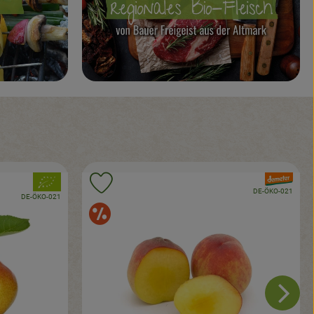
, Verband:
, Verband:
hinzufügen
Produkt zu Favouriten hinzufügen
, Kontrollstelle:
DE-ÖKO-021
, Kontrollstelle:
DE-ÖKO-021
Angebote