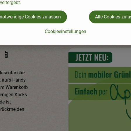
eitergebt.
Deutschland
Meadow rosa
, Herkunft:
Deutschland
, Herkunft:
 notwendige Cookies zulassen
Alle Cookies zul
Cookieeinstellungen
!
📱
 Hosentasche
kt aufs Handy
nem Warenkorb
enigen Klicks
de ist
p rückmelden