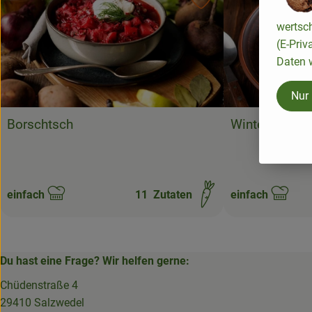
Rezept zu Favourite
wertsc
(E-Priv
Daten w
Nur
Borschtsch
Winterliche R
einfach
11
Zutaten
einfach
Schwierigkeit:
Schwierigkeit:
Du hast eine Frage? Wir helfen gerne:
Chüdenstraße 4
29410 Salzwedel