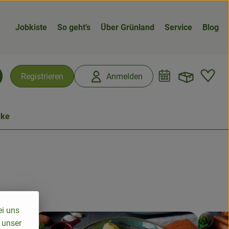
Jobkiste
So geht’s
Über Grünland
Service
Blog
Warenk
L
Registrieren
Anmelden
chen
nke
ei uns
 unser