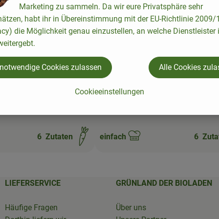
n hinzufügen
Rezept zu Favouriten hinzufügen
Marketing zu sammeln. Da wir eure Privatsphäre sehr
hätzen, habt ihr in Übereinstimmung mit der EU-Richtlinie 2009
acy) die Möglichkeit genau einzustellen, an welche Dienstleister 
eitergebt.
 notwendige Cookies zulassen
Alle Cookies zul
assolnik Suppe
Wintersalat mit Rote Bete un
Cookieeinstellungen
Orange
6
Zutaten
einfach
6
Zuta
Schwierigkeit:
LIEFERSERVICE
GRÜNLAND DER BIOLADEN
Häufige Fragen
Über uns