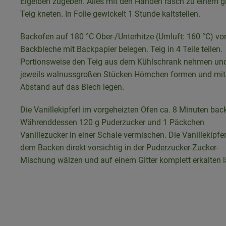
Eigelben zugeben. Alles mit den Händen rasch zu einem g
Teig kneten. In Folie gewickelt 1 Stunde kaltstellen.
Backofen auf 180 °C Ober-/Unterhitze (Umluft: 160 °C) vo
Backbleche mit Backpapier belegen. Teig in 4 Teile teilen.
Portionsweise den Teig aus dem Kühlschrank nehmen un
jeweils walnussgroßen Stücken Hörnchen formen und mit
Abstand auf das Blech legen.
Die Vanillekipferl im vorgeheizten Ofen ca. 8 Minuten bac
Währenddessen 120 g Puderzucker und 1 Päckchen
Vanillezucker in einer Schale vermischen. Die Vanillekipfe
dem Backen direkt vorsichtig in der Puderzucker-Zucker-
Mischung wälzen und auf einem Gitter komplett erkalten 