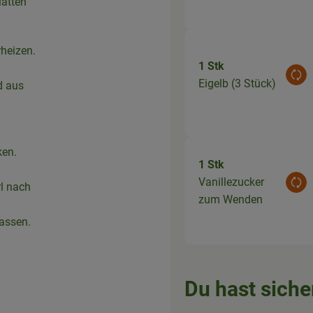
latten
rheizen.
1 Stk
Aus
Eigelb (3 Stück)
d aus
ken.
1 Stk
Vanillezucker
rl nach
Aus
zum Wenden
lassen.
Du hast siche