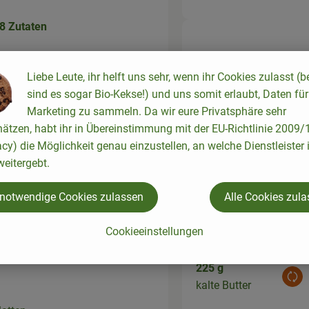
8 Zutaten
240 g
eichern
Aus
Puderzucker
Liebe Leute, ihr helft uns sehr, wenn ihr Cookies zulasst (b
sind es sogar Bio-Kekse!) und uns somit erlaubt, Daten für
Marketing zu sammeln. Da wir eure Privatsphäre sehr
hätzen, habt ihr in Übereinstimmung mit der EU-Richtlinie 2009
acy) die Möglichkeit genau einzustellen, an welche Dienstleister 
1 Stk
eitergebt.
Aus
Vanilleschote
 notwendige Cookies zulassen
Alle Cookies zul
Cookieeinstellungen
el
225 g
Aus
kalte Butter