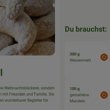
Du brauchst:
300 g
Aus
Weizenmehl
l
gene Weihnachtsbäckerei, sondern
100 g
n mit Freunden und Familie. Sie
gemahlene
Aus
in wunderbarer Begleiter für
Mandeln