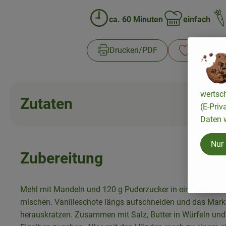
ca. 60 Minuten
einfach
Zubreitungszeit:
Schwierigkeit:
Drucken​/​PDF
Rezept sp
wertsc
Zutaten
(E-Priv
Daten w
Nur
Zubereitung
Mehl mit Mandeln und 120 g Puderzucker in einer Schüss
mischen. Vanilleschote längs aufschneiden und das Mark
herauskratzen. Zusammen mit Salz, Butter in Würfeln und