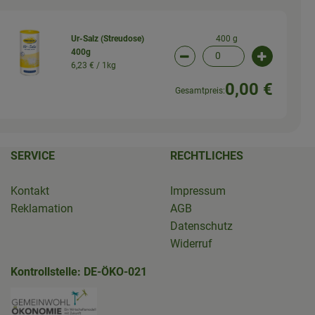
400 g
Ur-Salz (Streudose)
400g
wahl ändern
Artikelanzahl verringern (
Artikelanz
6,23 € /
1kg
0,00 €
Gesamtpreis:
SERVICE
RECHTLICHES
Kontakt
Impressum
Reklamation
AGB
Datenschutz
Widerruf
Kontrollstelle: DE-ÖKO-021
erBioladen
den.salzwedel/
edel.de/ueber-gruenland/nachhaltigkeit.html
.de/
Externer Link zu https://www.bioladen-sal