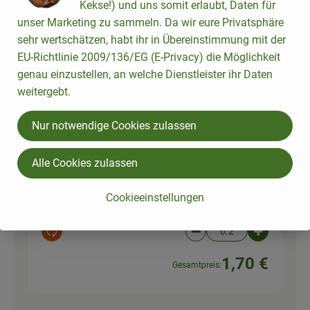
Kekse!) und uns somit erlaubt, Daten für
halbgetrocknet in
getrocknet
Olivenöl 180g
unser Marketing zu sammeln. Da wir eure Privatsphäre
e Tomaten
37,17 € /
1kg
sehr wertschätzen, habt ihr in Übereinstimmung mit der
180 g
EU-Richtlinie 2009/136/EG (E-Privacy) die Möglichkeit
genau einzustellen, an welche Dienstleister ihr Daten
Auswahl ändern
Artikelanzahl verringer
Artikelanz
weitergebt.
6,69 €
Gesamtpreis:
Nur notwendige Cookies zulassen
0.5 Stk
Alle Cookies zulassen
Zitronen
Zitrone,
8,49 € /
kg
Abrieb
Cookieeinstellungen
kg
Auswahl ändern
Artikelanzahl verringer
Artikelanz
1,70 €
Gesamtpreis: