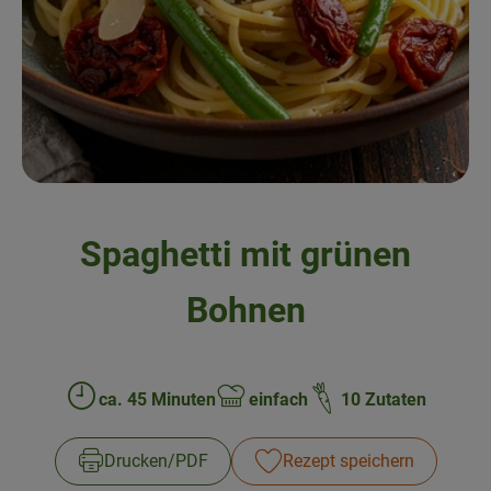
Frisches
Angebote & Neues
Naturwaren
Vorratskammer
Getränke
Spaghetti mit grünen
Jobkiste
Bohnen
So geht’s
Über Grünland
ca. 45 Minuten
einfach
10 Zutaten
Zubreitungszeit:
Schwierigkeit:
Service
Drucken​/​PDF
Rezept speichern
Blog