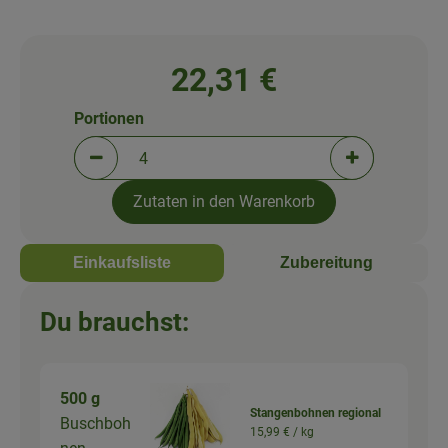
22,31 €
Portionen
Portionen verringern (aktuell 4 Portionen ausgewä
Portionen erh
Zutaten in den Warenkorb
Einkaufsliste
Zubereitung
Du brauchst:
500 g
Stangenbohnen regional
Buschboh
15,99 € /
kg