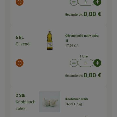
Auswahl ändern
Artikelanzahl verringer
Artikelanz
0,00 €
Gesamtpreis:
Olivenöl mild nativ extra
6 EL
1l
Olivenöl
17,99 € /
l
1 Liter
Auswahl ändern
Artikelanzahl verringer
Artikelanz
0,00 €
Gesamtpreis:
2 Stk
Knoblauch weiß
Knoblauch
16,99 € /
kg
zehen