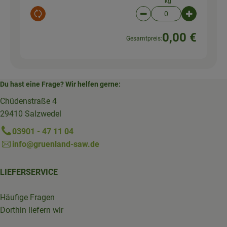
kg
Auswahl ändern
Artikelanzahl verringer
Artikelanz
0,00 €
Gesamtpreis:
Du hast eine Frage? Wir helfen gerne:
Chüdenstraße 4
29410 Salzwedel
03901 - 47 11 04
info@gruenland-saw.de
LIEFERSERVICE
Häufige Fragen
Dorthin liefern wir