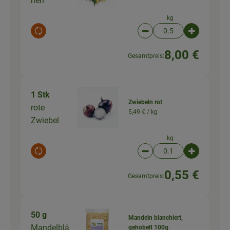
nen
kg
Auswahl ändern
Artikelanzahl verringer
Artikelanz
8,00 €
Gesamtpreis:
1 Stk
Zwiebeln rot
rote
5,49 € /
kg
Zwiebel
kg
Auswahl ändern
Artikelanzahl verringer
Artikelanz
0,55 €
Gesamtpreis:
50 g
Mandeln blanchiert,
Mandelblä
gehobelt 100g