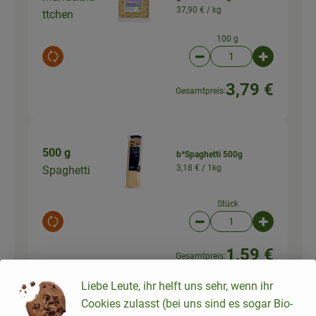
37,90 € /
kg
ttchen
100 g
Auswahl ändern
Artikelanzahl verringer
Artikelanz
3,79 €
Gesamtpreis:
500 g
b*Spaghetti 500g
3,18 € /
1kg
Spaghetti
Stück
Auswahl ändern
Artikelanzahl verringer
Artikelanz
1,59 €
Gesamtpreis:
Liebe Leute, ihr helft uns sehr, wenn ihr
Cookies zulasst (bei uns sind es sogar Bio-
Kirschtomaten
50 g