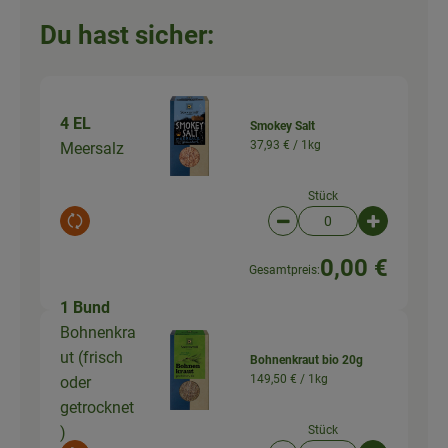
Du hast sicher:
4 EL
Smokey Salt
37,93 € /
1kg
Meersalz
Stück
Auswahl ändern
Artikelanzahl verringer
Artikelanz
0,00 €
Gesamtpreis:
1 Bund
Bohnenkra
ut (frisch
Bohnenkraut bio 20g
149,50 € /
1kg
oder
getrocknet
)
Stück