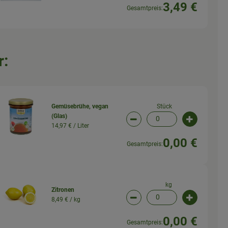
3,49 €
Gesamtpreis:
r:
Stück
Gemüsebrühe, vegan
(Glas)
wahl ändern
Artikelanzahl verringern (
Artikelanz
14,97 € /
Liter
0,00 €
Gesamtpreis:
kg
Zitronen
8,49 € /
kg
wahl ändern
Artikelanzahl verringern (
Artikelanz
0,00 €
Gesamtpreis: