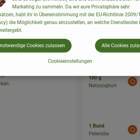
iden.
Marketing zu sammeln. Da wir eure Privatsphäre sehr
 den
hätzen, habt ihr in Übereinstimmung mit der EU-Richtlinie 2009
acy) die Möglichkeit genau einzustellen, an welche Dienstleister 
200 g
eitergebt.
Gemüse
Aus
Quark
 Danach
 notwendige Cookies zulassen
Alle Cookies zul
Cookieeinstellungen
iben.
 in
100 g
cken.
Aus
Naturjoghurt
1 Bund
Aus
Petersilie