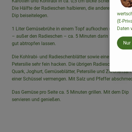
Karotten und Kohlrabi in ca. 0,5 cm dicke Scheiben schne
Die Hälfte der Radieschen halbieren, die andere Hälfte für
wertsc
Dip beiseitelegen.
(E-Priv
Daten w
1 Liter Gemüsebrühe in einem Topf aufkochen und das 
– außer den Radieschen – ca. 5 Minuten darin vorgaren.
Nur
gut abtropfen lassen.
Die Kohlrabi- und Radieschenblätter sowie eine Handvoll
Petersilie sehr fein hacken. Die übrigen Radieschen fein re
Quark, Joghurt, Gemüseblätter, Petersilie und Zitronensaft
einer Schüssel vermengen. Mit Salz und Pfeffer abschme
Das Gemüse pro Seite ca. 5 Minuten grillen. Mit dem Dip
servieren und genießen.