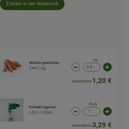
Zutaten in den Warenkorb
kg
Möhren gewaschen
3,99 € /
kg
wahl ändern
Artikelanzahl verringern (
Artikelanz
1,20 €
Gesamtpreis:
Stück
Kohlrabi regional
3,29 € /
STÜCK
wahl ändern
Artikelanzahl verringern (
Artikelanz
3,29 €
Gesamtpreis: