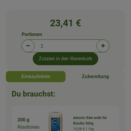
23,41 €
Portionen
Portionen verringern (aktuell 2 Portionen ausgewä
Portionen erh
Zutaten in den Warenkorb
Einkaufsliste
Zubereitung
Du brauchst:
Arborio-Reis weiß für
200 g
Risotto 500g
Risottoreis
10,58 € /
1kg