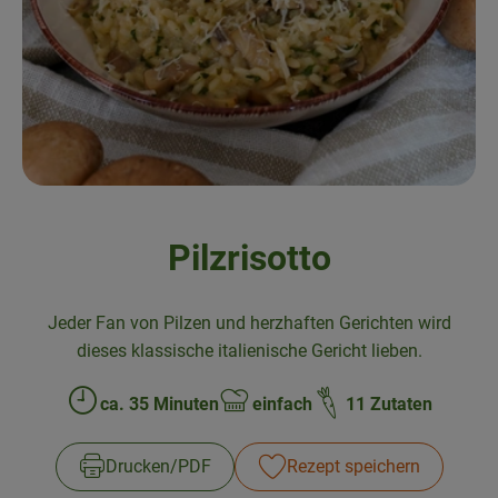
Frisches
Angebote & Neues
Naturwaren
Vorratskammer
Getränke
Pilzrisotto
Jobkiste
Jeder Fan von Pilzen und herzhaften Gerichten wird
So geht’s
dieses klassische italienische Gericht lieben.
Über Grünland
ca. 35 Minuten
einfach
11 Zutaten
Zubreitungszeit:
Schwierigkeit:
Service
Drucken​/​PDF
Rezept speichern
Blog