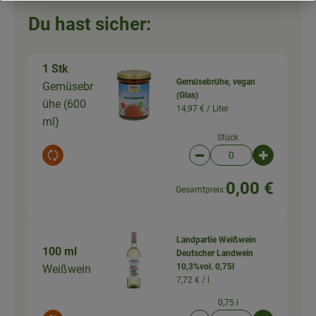
Du hast sicher:
1 Stk
Gemüsebrühe, vegan
Gemüsebr
(Glas)
ühe (600
14,97 € /
Liter
ml)
Stück
Auswahl ändern
Artikelanzahl verringer
Artikelanz
0,00 €
Gesamtpreis:
Landpartie Weißwein
100 ml
Deutscher Landwein
10,3%vol. 0,75l
Weißwein
7,72 € /
l
0,75 l