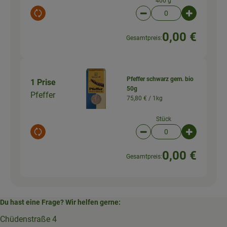
400 g
Auswahl ändern
Artikelanzahl verringer
Artikelanz
0,00 €
Gesamtpreis:
Pfeffer schwarz gem. bio
1 Prise
50g
Pfeffer
75,80 € /
1kg
Stück
Auswahl ändern
Artikelanzahl verringer
Artikelanz
0,00 €
Gesamtpreis:
Du hast eine Frage? Wir helfen gerne:
Chüdenstraße 4