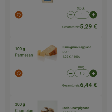
Stück
Auswahl ändern
Artikelanzahl verringer
Artikelanz
5,29 €
Gesamtpreis:
Parmigiano Reggiano
100 g
DOP
Parmesan
4,29 € /
100g
100g
Auswahl ändern
Artikelanzahl verringer
Artikelanz
6,44 €
Gesamtpreis:
300 g
Stein-Champignons
Champign