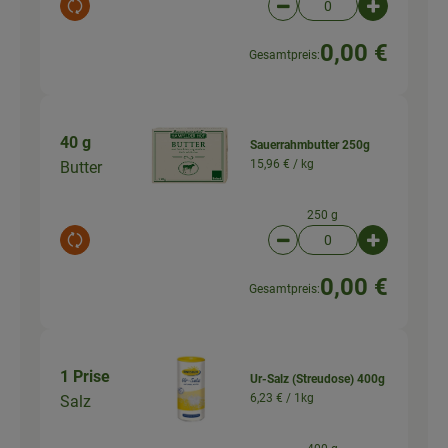
Auswahl ändern
Artikelanzahl verringer
Artikelanz
0,00 €
Gesamtpreis:
40 g
Sauerrahmbutter 250g
15,96 € /
kg
Butter
250 g
Auswahl ändern
Artikelanzahl verringer
Artikelanz
0,00 €
Gesamtpreis:
1 Prise
Ur-Salz (Streudose) 400g
6,23 € /
1kg
Salz