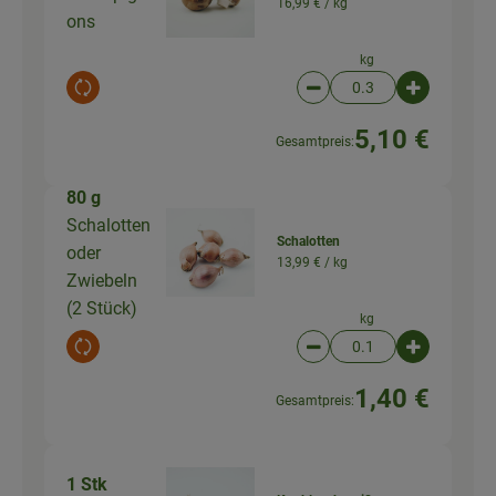
16,99 € /
kg
ons
kg
Auswahl ändern
Artikelanzahl verringer
Artikelanz
5,10 €
Gesamtpreis:
80 g
Schalotten
Schalotten
oder
13,99 € /
kg
Zwiebeln
(2 Stück)
kg
Auswahl ändern
Artikelanzahl verringer
Artikelanz
1,40 €
Gesamtpreis:
1 Stk