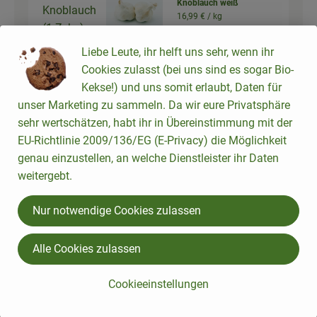
Knoblauch weiß
Knoblauch
16,99 € /
kg
(1 Zehe)
Liebe Leute, ihr helft uns sehr, wenn ihr
kg
Cookies zulasst (bei uns sind es sogar Bio-
Auswahl ändern
Artikelanzahl verringer
Artikelanz
Kekse!) und uns somit erlaubt, Daten für
1,70 €
unser Marketing zu sammeln. Da wir eure Privatsphäre
Gesamtpreis:
sehr wertschätzen, habt ihr in Übereinstimmung mit der
EU-Richtlinie 2009/136/EG (E-Privacy) die Möglichkeit
1 Stk
genau einzustellen, an welche Dienstleister ihr Daten
Bund
Petersilie glatt
weitergebt.
3,49 € /
BUND
glatte
Petersilie
Nur notwendige Cookies zulassen
Stück
Auswahl ändern
Artikelanzahl verringer
Artikelanz
Alle Cookies zulassen
3,49 €
Gesamtpreis:
Cookieeinstellungen