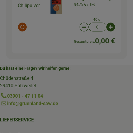
84,75 € /
1kg
Chilipulver
40 g
Auswahl ändern
Artikelanzahl verringer
Artikelanz
0,00 €
Gesamtpreis:
Du hast eine Frage? Wir helfen gerne:
Chüdenstraße 4
29410 Salzwedel
03901 - 47 11 04
info@gruenland-saw.de
LIEFERSERVICE