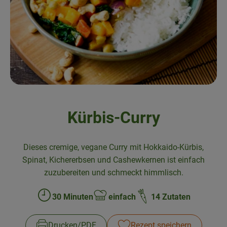
Frisches
Angebote & Neues
Naturwaren
Vorratskammer
Getränke
Kürbis-Curry
Jobkiste
Dieses cremige, vegane Curry mit Hokkaido-Kürbis,
So geht’s
Spinat, Kichererbsen und Cashewkernen ist einfach
zuzubereiten und schmeckt himmlisch.
Über Grünland
30 Minuten
einfach
14 Zutaten
Zubreitungszeit:
Schwierigkeit:
Service
Blog
Drucken​/​PDF
Rezept speichern