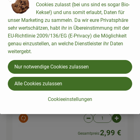
Cookies zulasst (bei uns sind es sogar Bio-
1 Stk
Kekse!) und uns somit erlaubt, Daten für
Glas
Kichererbsen (Glas) 350g
unser Marketing zu sammeln. Da wir eure Privatsphäre
10,39 € /
kg
Kirchererbs
sehr wertschätzen, habt ihr in Übereinstimmung mit der
en
EU-Richtlinie 2009/136/EG (E-Privacy) die Möglichkeit
350 g
genau einzustellen, an welche Dienstleister ihr Daten
Auswahl ändern
Artikelanzahl verringer
Artikelanz
weitergebt.
2,39 €
Gesamtpreis:
Nur notwendige Cookies zulassen
1 Stk
Alle Cookies zulassen
Dose
b*Kokosmilch 400ml
7,48 € /
l
Kokosmilc
Cookieeinstellungen
h
400 ml
Auswahl ändern
Artikelanzahl verringer
Artikelanz
2,99 €
Gesamtpreis: