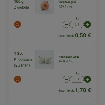
100 g
Zwiebeln gelb
4,99 € /
kg
Zwiebeln
kg
Auswahl ändern
Artikelanzahl verringer
Artikelanz
0,50 €
Gesamtpreis:
1 Stk
Knoblauch weiß
Knoblauch
16,99 € /
kg
(2 Zehen)
kg
Auswahl ändern
Artikelanzahl verringer
Artikelanz
1,70 €
Gesamtpreis: