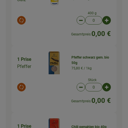
400 g
Auswahl ändern
Artikelanzahl verringer
Artikelanz
0,00 €
Gesamtpreis:
Pfeffer schwarz gem. bio
1 Prise
50g
Pfeffer
75,80 € /
1kg
Stück
Auswahl ändern
Artikelanzahl verringer
Artikelanz
0,00 €
Gesamtpreis:
1 Prise
Chili gemahlen bio 40g