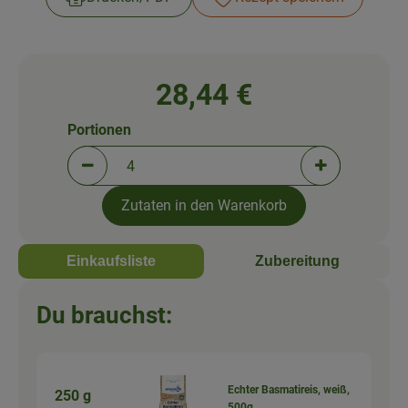
28,44 €
Portionen
Portionen verringern (aktuell 4 Portionen ausgewä
Portionen erh
Zutaten in den Warenkorb
Einkaufsliste
Zubereitung
Du brauchst:
Echter Basmatireis, weiß,
250 g
500g