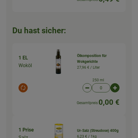
Du hast sicher:
Ölkomposition für
1 EL
Wokgerichte
Woköl
27,96 € /
Liter
250 ml
Auswahl ändern
Artikelanzahl verringer
Artikelanz
0,00 €
Gesamtpreis:
1 Prise
Ur-Salz (Streudose) 400g
6,23 € /
1kg
Salz