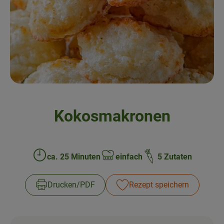
Frisches
Angebote & Neues
Naturwaren
Vorratskammer
Getränke
Kokosmakronen
Jobkiste
So geht’s
ca. 25 Minuten
einfach
5 Zutaten
Zubreitungszeit:
Schwierigkeit:
Über Grünland
Drucken​/​PDF
Rezept speichern
Service
Blog