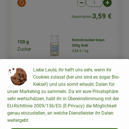
Auswahl ändern
Artikelanzahl verringer
Artikelanz
3,59 €
Gesamtpreis:
Rohrohrzucker braun
150 g
500g Grell
Zucker
4,98 € /
kg
500 g
Liebe Leute, ihr helft uns sehr, wenn ihr
Auswahl ändern
Artikelanzahl verringer
Artikelanz
Cookies zulasst (bei uns sind es sogar Bio-
2,49 €
Kekse!) und uns somit erlaubt, Daten für
Gesamtpreis:
unser Marketing zu sammeln. Da wir eure Privatsphäre
sehr wertschätzen, habt ihr in Übereinstimmung mit der
1 Stk
EU-Richtlinie 2009/136/EG (E-Privacy) die Möglichkeit
Vanillezucker
Vanillezuc
genau einzustellen, an welche Dienstleister ihr Daten
66,33 € /
1kg
ker
weitergebt.