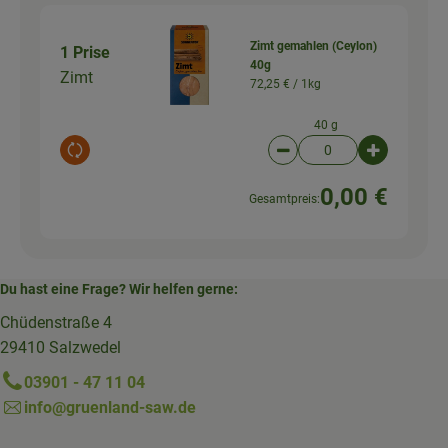
Zimt gemahlen (Ceylon)
1 Prise
40g
Zimt
72,25 € /
1kg
40 g
Auswahl ändern
Artikelanzahl verringer
Artikelanz
0,00 €
Gesamtpreis:
Du hast eine Frage? Wir helfen gerne:
Chüdenstraße 4
29410 Salzwedel
03901 - 47 11 04
info@gruenland-saw.de