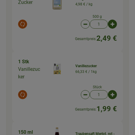
Zucker
4,98 € /
kg
500 g
Auswahl ändern
Artikelanzahl verringer
Artikelanz
2,49 €
Gesamtpreis:
1 Stk
Vanillezucker
Vanillezuc
66,33 € /
1kg
ker
Stück
Auswahl ändern
Artikelanzahl verringer
Artikelanz
1,99 €
Gesamtpreis:
150 ml
Traubensaft Merlot, rot -