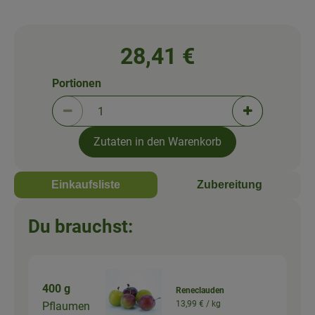
28,41 €
Portionen
Portionen verringern (aktuell 1 Portionen ausgewä
Portionen erh
Zutaten in den Warenkorb
Einkaufsliste
Zubereitung
Du brauchst:
400 g
Reneclauden
13,99 € /
kg
Pflaumen