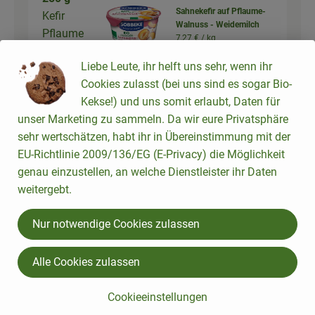
Sahnekefir auf Pflaume-
Kefir
Walnuss - Weidemilch
Pflaume
7,27 € /
kg
Walnuss
Liebe Leute, ihr helft uns sehr, wenn ihr
Stück
Cookies zulasst (bei uns sind es sogar Bio-
Auswahl ändern
Artikelanzahl verringer
Artikelanz
Kekse!) und uns somit erlaubt, Daten für
2,18 €
unser Marketing zu sammeln. Da wir eure Privatsphäre
Gesamtpreis:
sehr wertschätzen, habt ihr in Übereinstimmung mit der
EU-Richtlinie 2009/136/EG (E-Privacy) die Möglichkeit
genau einzustellen, an welche Dienstleister ihr Daten
200 g
Weizenmehl 550
weitergebt.
Weizenme
1,79 € /
1kg
hl
Nur notwendige Cookies zulassen
Stück
Auswahl ändern
Artikelanzahl verringer
Artikelanz
Alle Cookies zulassen
1,79 €
Gesamtpreis:
Cookieeinstellungen