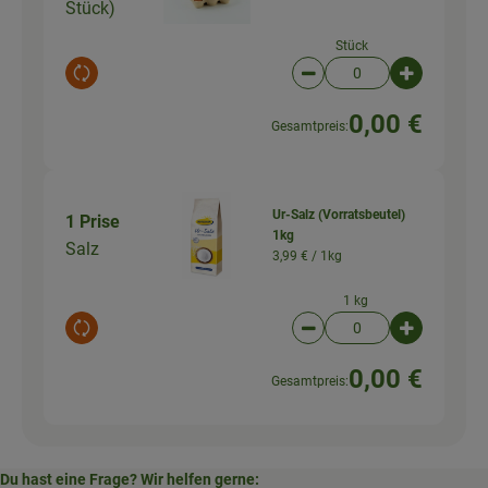
Stück)
Stück
Auswahl ändern
Artikelanzahl verringer
Artikelanz
0,00 €
Gesamtpreis:
Ur-Salz (Vorratsbeutel)
1 Prise
1kg
Salz
3,99 € /
1kg
1 kg
Auswahl ändern
Artikelanzahl verringer
Artikelanz
0,00 €
Gesamtpreis:
Du hast eine Frage? Wir helfen gerne: