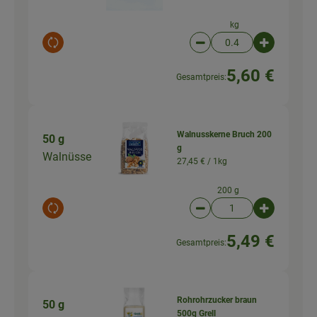
kg
Auswahl ändern
Artikelanzahl verringer
Artikelanz
5,60 €
Gesamtpreis:
Walnusskerne Bruch 200
50 g
g
Walnüsse
27,45 € /
1kg
200 g
Auswahl ändern
Artikelanzahl verringer
Artikelanz
5,49 €
Gesamtpreis:
Rohrohrzucker braun
50 g
500g Grell