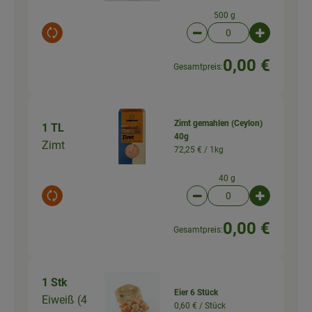
500 g
Auswahl ändern
Artikelanzahl verringer
Artikelanz
0,00 €
Gesamtpreis:
Zimt gemahlen (Ceylon)
1 TL
40g
Zimt
72,25 € /
1kg
40 g
Auswahl ändern
Artikelanzahl verringer
Artikelanz
0,00 €
Gesamtpreis:
1 Stk
Eier 6 Stück
Eiweiß (4
0,60 € /
Stück