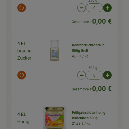
250 g
Auswahl ändern
Artikelanzahl verringer
Artikelanz
0,00 €
Gesamtpreis:
4 EL
Rohrohrzucker braun
brauner
500g Grell
4,98 € /
kg
Zucker
500 g
Auswahl ändern
Artikelanzahl verringer
Artikelanz
0,00 €
Gesamtpreis:
Frühjahrsblütenhonig
4 EL
Blütenland 500g
Honig
21,38 € /
kg