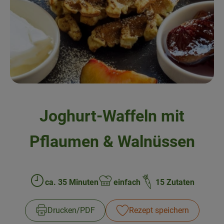
Frisches
Angebote & Neues
Naturwaren
Vorratskammer
Getränke
Joghurt-Waffeln mit
Jobkiste
Pflaumen & Walnüssen
So geht’s
Über Grünland
ca. 35 Minuten
einfach
15 Zutaten
Zubreitungszeit:
Schwierigkeit:
Service
Drucken​/​PDF
Rezept speichern
Blog