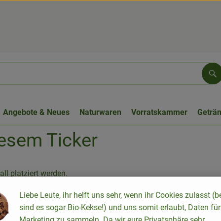
Su
Angebote & Neues
Naturwaren
Vorratskammer
Geträ
iesem Ticker
ll platziert werden.
Liebe Leute, ihr helft uns sehr, wenn ihr Cookies zulasst (b
sind es sogar Bio-Kekse!) und uns somit erlaubt, Daten für
Marketing zu sammeln. Da wir eure Privatsphäre sehr