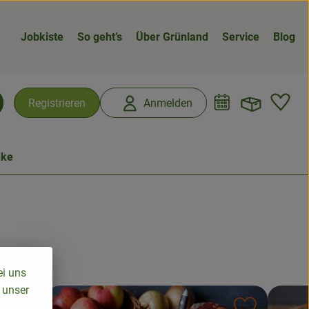
Jobkiste
So geht’s
Über Grünland
Service
Blog
Warenk
L
Registrieren
Anmelden
chen
nke
ei uns
 unser