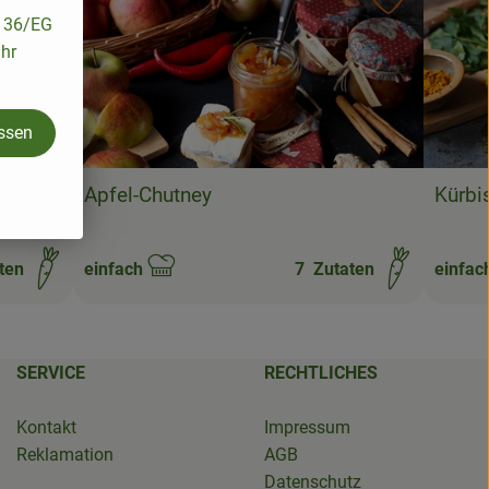
Rezept zu Favouriten hinzufügen
Rezept zu 
/136/EG
ihr
assen
Apfel-Chutney
Kürbi
ten
einfach
7
Zutaten
einfac
Schwierigkeit:
Schwie
SERVICE
RECHTLICHES
Kontakt
Impressum
Reklamation
AGB
Datenschutz