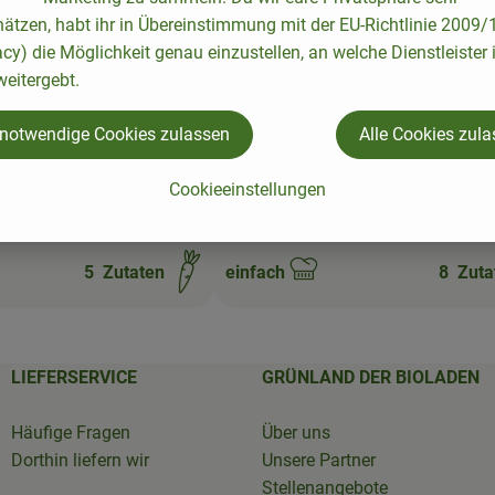
n hinzufügen
Rezept zu Favouriten hinzufügen
hätzen, habt ihr in Übereinstimmung mit der EU-Richtlinie 2009
acy) die Möglichkeit genau einzustellen, an welche Dienstleister 
eitergebt.
 notwendige Cookies zulassen
Alle Cookies zul
Cookieeinstellungen
en mit Balsamico-
Zwiebelkuchen ohne Hefe
5
Zutaten
einfach
8
Zuta
Schwierigkeit:
LIEFERSERVICE
GRÜNLAND DER BIOLADEN
Häufige Fragen
Über uns
Dorthin liefern wir
Unsere Partner
Stellenangebote