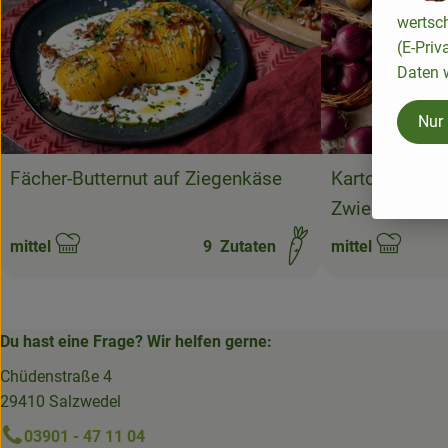
Rezept zu Favourite
wertsc
(E-Priv
Daten w
Nur
Fächer-Butternut auf Ziegenkäse
Kartoffelkuch
Zwiebeln
mittel
9
Zutaten
mittel
Schwierigkeit:
Schwierigkeit:
Du hast eine Frage? Wir helfen gerne:
Chüdenstraße 4
29410 Salzwedel
03901 - 47 11 04