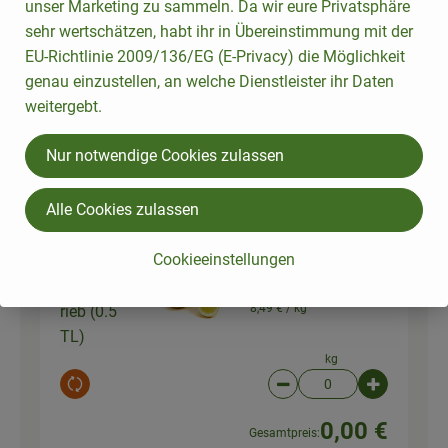
unser Marketing zu sammeln. Da wir eure Privatsphäre
sehr wertschätzen, habt ihr in Übereinstimmung mit der
Olivenöl mild nativ extra
2 EL
EU-Richtlinie 2009/136/EG (E-Privacy) die Möglichkeit
1l
Olivenöl
genau einzustellen, an welche Dienstleister ihr Daten
17,99 € /
l
weitergebt.
1 Liter
Nur notwendige Cookies zulassen
Auswahl ändern
Artikelanzahl verringer
Artikelanz
0,00 €
Gesamtpreis:
Alle Cookies zulassen
Cookieeinstellungen
1 Stk
Zitronenab
Zitronen
8,49 € /
kg
rieb (0.5
TL)
kg
Auswahl ändern
Artikelanzahl verringer
Artikelanz
0,00 €
Gesamtpreis: