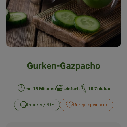
Frisches
Angebote & Neues
Naturwaren
Vorratskammer
Getränke
Gurken-Gazpacho
Jobkiste
So geht’s
ca. 15 Minuten
einfach
10 Zutaten
Zubreitungszeit:
Schwierigkeit:
Über Grünland
Drucken​/​PDF
Rezept speichern
Service
Blog