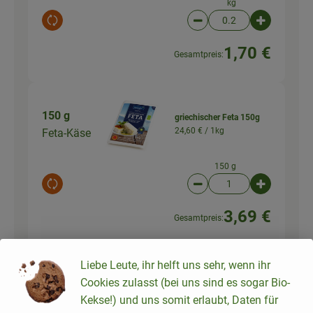
kg
Auswahl ändern
Artikelanzahl verringer
Artikelanz
1,70 €
Gesamtpreis:
150 g
griechischer Feta 150g
24,60 € /
1kg
Feta-Käse
150 g
Auswahl ändern
Artikelanzahl verringer
Artikelanz
3,69 €
Gesamtpreis:
Liebe Leute, ihr helft uns sehr, wenn ihr
Cookies zulasst (bei uns sind es sogar Bio-
Du hast sicher:
Kekse!) und uns somit erlaubt, Daten für