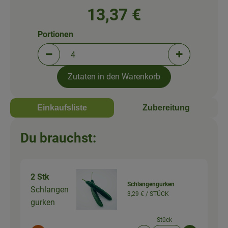
13,37 €
Portionen
Portionen verringern (aktuell 4 Portionen ausgewä
Portionen erh
Zutaten in den Warenkorb
Einkaufsliste
Zubereitung
Du brauchst:
2 Stk
Schlangengurken
Schlangen
3,29 € /
STÜCK
gurken
Stück