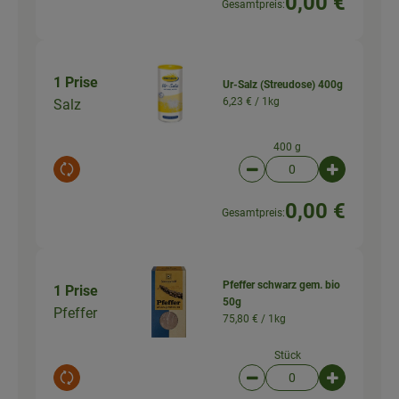
0,00 €
Gesamtpreis:
1 Prise
Ur-Salz (Streudose) 400g
6,23 € /
1kg
Salz
400 g
Auswahl ändern
Artikelanzahl verringer
Artikelanz
0,00 €
Gesamtpreis:
Pfeffer schwarz gem. bio
1 Prise
50g
Pfeffer
75,80 € /
1kg
Stück
Auswahl ändern
Artikelanzahl verringer
Artikelanz