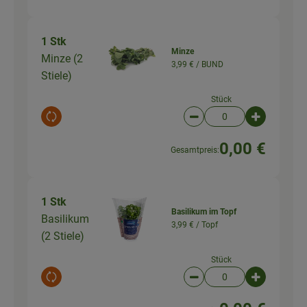
1 Stk
Minze
Minze (2
3,99 € /
BUND
Stiele)
Stück
Auswahl ändern
Artikelanzahl verringer
Artikelanz
0,00 €
Gesamtpreis:
1 Stk
Basilikum im Topf
Basilikum
3,99 € /
Topf
(2 Stiele)
Stück
Auswahl ändern
Artikelanzahl verringer
Artikelanz