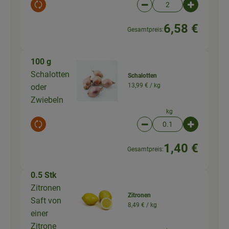
Auswahl ändern
Artikelanzahl verringer
Artikelanz
6,58 €
Gesamtpreis:
100 g
Schalotten
Schalotten
13,99 € /
kg
oder
Zwiebeln
kg
Auswahl ändern
Artikelanzahl verringer
Artikelanz
1,40 €
Gesamtpreis:
0.5 Stk
Zitronen
Zitronen
Saft von
8,49 € /
kg
einer
Zitrone