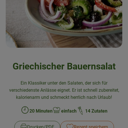
Frisches
Angebote & Neues
Naturwaren
Vorratskammer
Getränke
Griechischer Bauernsalat
Jobkiste
Ein Klassiker unter den Salaten, der sich für
So geht’s
verschiedenste Anlässe eignet. Er ist schnell zubereitet,
kalorienarm und schmeckt herrlich nach Urlaub!
Über Grünland
20 Minuten
einfach
14 Zutaten
Zubreitungszeit:
Schwierigkeit:
Service
Blog
Drucken​/​PDF
Rezept speichern