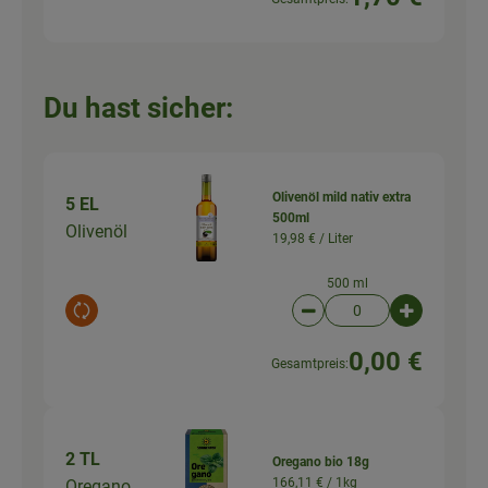
Du hast sicher:
Olivenöl mild nativ extra
5 EL
500ml
Olivenöl
19,98 € /
Liter
500 ml
Auswahl ändern
Artikelanzahl verringer
Artikelanz
0,00 €
Gesamtpreis:
2 TL
Oregano bio 18g
166,11 € /
1kg
Oregano