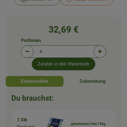
32,69 €
Portionen
Portionen verringern (aktuell 4 Portionen ausgewä
Portionen erh
Zutaten in den Warenkorb
Einkaufsliste
Zubereitung
Du brauchst:
1 Stk
griechischer Feta 150g
Packung