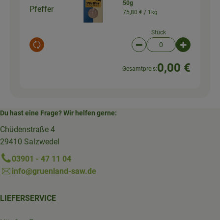
50g
Pfeffer
75,80 € /
1kg
Stück
Auswahl ändern
Artikelanzahl verringer
Artikelanz
0,00 €
Gesamtpreis:
Du hast eine Frage? Wir helfen gerne:
Chüdenstraße 4
29410 Salzwedel
03901 - 47 11 04
info@gruenland-saw.de
LIEFERSERVICE