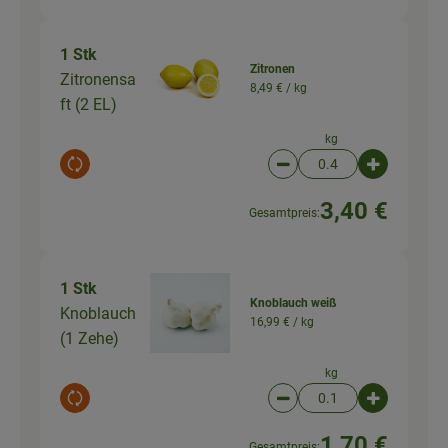
1 Stk
Zitronen
Zitronensa
8,49 € /
kg
ft (2 EL)
kg
Auswahl ändern
Artikelanzahl verringer
Artikelanz
3,40 €
Gesamtpreis:
1 Stk
Knoblauch weiß
Knoblauch
16,99 € /
kg
(1 Zehe)
kg
Auswahl ändern
Artikelanzahl verringer
Artikelanz
1,70 €
Gesamtpreis: