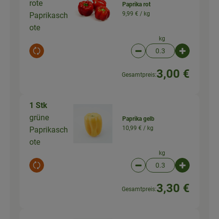
rote
Paprika rot
9,99 € /
kg
Paprikasch
ote
kg
Auswahl ändern
Artikelanzahl verringer
Artikelanz
3,00 €
Gesamtpreis:
1 Stk
grüne
Paprika gelb
10,99 € /
kg
Paprikasch
ote
kg
Auswahl ändern
Artikelanzahl verringer
Artikelanz
3,30 €
Gesamtpreis: