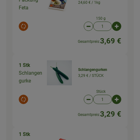
24,60 € /
1kg
Feta
150 g
Auswahl ändern
Artikelanzahl verringer
Artikelanz
3,69 €
Gesamtpreis:
1 Stk
Schlangengurken
Schlangen
3,29 € /
STÜCK
gurke
Stück
Auswahl ändern
Artikelanzahl verringer
Artikelanz
3,29 €
Gesamtpreis:
1 Stk