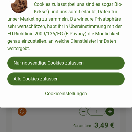
Cookies zulasst (bei uns sind es sogar Bio-
100 g
Kekse!) und uns somit erlaubt, Daten für
Olivenmix al Naturale
Oliven
180g
unser Marketing zu sammeln. Da wir eure Privatsphäre
27,37 € /
1kg
(steinlos)
sehr wertschätzen, habt ihr in Übereinstimmung mit der
EU-Richtlinie 2009/136/EG (E-Privacy) die Möglichkeit
175 g
genau einzustellen, an welche Dienstleister ihr Daten
Auswahl ändern
Artikelanzahl verringer
Artikelanz
weitergebt.
4,79 €
Gesamtpreis:
Nur notwendige Cookies zulassen
Alle Cookies zulassen
1 Bund
Petersilie glatt
glatte
3,49 € /
BUND
Cookieeinstellungen
Petersilie
Stück
Auswahl ändern
Artikelanzahl verringer
Artikelanz
3,49 €
Gesamtpreis: