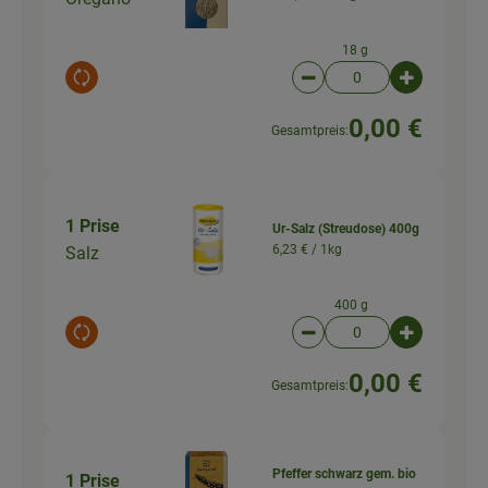
18 g
Auswahl ändern
Artikelanzahl verringer
Artikelanz
0,00 €
Gesamtpreis:
1 Prise
Ur-Salz (Streudose) 400g
6,23 € /
1kg
Salz
400 g
Auswahl ändern
Artikelanzahl verringer
Artikelanz
0,00 €
Gesamtpreis:
Pfeffer schwarz gem. bio
1 Prise