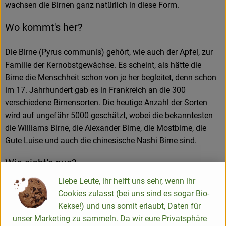
wachsen die Birnen ganz natürlich in diese Form.
Wo kommt's her?
Die Birne (Pyrus communis) gehört, wie auch der Apfel, zur
Familie der Kernobstgewächse. Es scheint, als hätte die
Birne die Menschheit schon von je her begleitet, denn schon
im 17. Jahrhundert gab es in Frankreich an die 300
verschiedene Birnensorten. Die heutige Anzahl der Sorten
wird auf ungefähr 5000 geschätzt, wobei die bekanntesten
die Williams Birne, die Alexander Birne, die Mostbirne, die
Gute Luise und auch die chinesische Nashi Birne sind.
Wie sieht's aus?
Liebe Leute, ihr helft uns sehr, wenn ihr
Birnenbäume werden sowohl zum Obstanbau (Kultur-Birne)
Cookies zulasst (bei uns sind es sogar Bio-
als auch zur Zierde (Blüten, Früchte) angepflanzt. Sie sind
Kekse!) und uns somit erlaubt, Daten für
meist sommergrün, selten immergrün, mittelgroß und
unser Marketing zu sammeln. Da wir eure Privatsphäre
kommen als Bäume oder Sträucher vor. Die Blüten