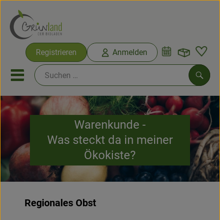
Warenko
Registrieren
Anmelden
Link
Mobiles Menu öffnen oder sc
Such
Ökokisten
Warenkunde -
Was steckt da in meiner
Bio-Kochkisten
Ökokiste?
Themenwelten
Ökokisten
Regionales Obst
Obst & Gemüse