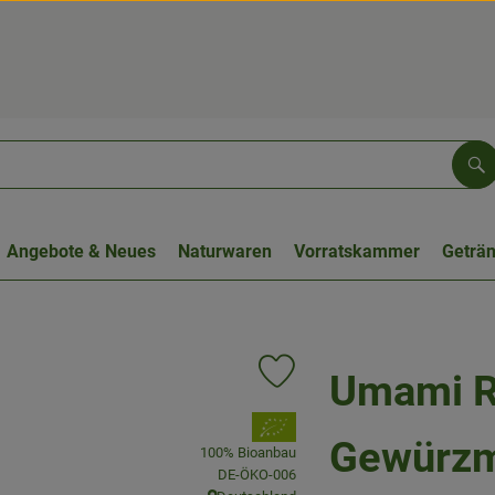
Su
Angebote & Neues
Naturwaren
Vorratskammer
Geträ
Umami R
Produkt zu Favouriten hinzufüge
, Verband:
Gewürzm
100% Bioanbau
, Kontrollstelle:
DE-ÖKO-006