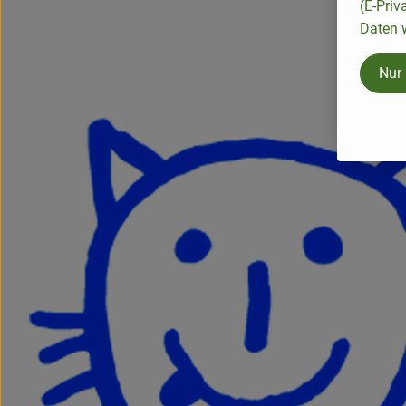
(E-Priv
Daten w
Nur