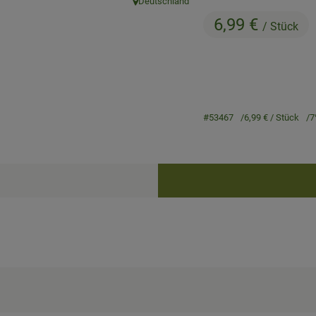
Deutschland
, Herkunft:
6,99 €
/ Stück
#53467
6,99 €
/ Stück
7
Rezepte
keine passenden Rezepte gefunden.