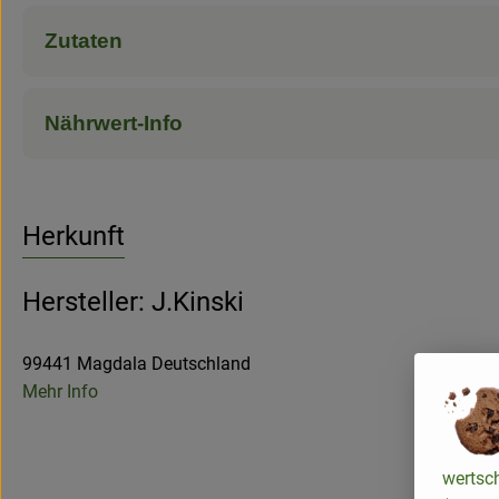
Zutaten
Nährwert-Info
Herkunft
Hersteller: J.Kinski
99441 Magdala Deutschland
Mehr Info
wertsc