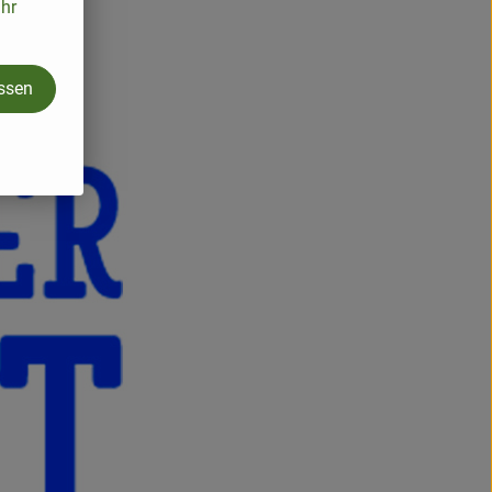
ihr
assen