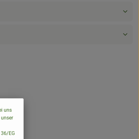
ei uns
 unser
/136/EG