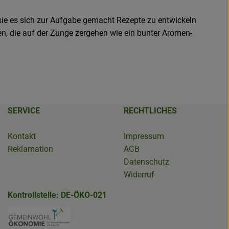
sie es sich zur Aufgabe gemacht Rezepte zu entwickeln
 die auf der Zunge zergehen wie ein bunter Aromen-
SERVICE
RECHTLICHES
Kontakt
Impressum
Reklamation
AGB
Datenschutz
Widerruf
Kontrollstelle: DE-ÖKO-021
erBioladen
den.salzwedel/
edel.de/ueber-gruenland/nachhaltigkeit.html
.de/
Externer Link zu https://www.bioladen-sal