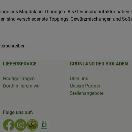
 Laune aus Magdala in Thüringen. Als Genussmanufaktur haben 
n sind verschiedenste Toppings, Gewürzmischungen und Soßen,
nterschreiben.
LIEFERSERVICE
GRÜNLAND DER BIOLADEN
Häufige Fragen
Über uns
Dorthin liefern wir
Unsere Partner
Stellenangebote
Folge uns auf:
Externer Link zu https://www.facebook.com/GruenlandD
Externer Link zu https://www.instagram.com/biola
Externer Link zu https://www.bioladen-salzw
Externer Link zu https://www.oekokiste