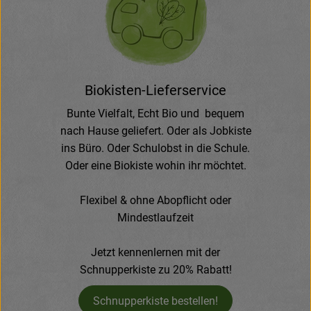
Frisches
Angebote & Neues
Naturwaren
Biokisten-Lieferservice
Vorratskammer
Bunte Vielfalt, Echt Bio und bequem
nach Hause geliefert. Oder als Jobkiste
Getränke
ins Büro. Oder Schulobst in die Schule.
Oder eine Biokiste wohin ihr möchtet.
Jobkiste
Flexibel & ohne Abopflicht oder
So geht’s
Mindestlaufzeit
Über Grünland
Jetzt kennenlernen mit der
Schnupperkiste zu 20% Rabatt!
Service
Schnupperkiste bestellen!
Blog