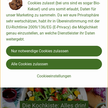
Ecke
Cookies zulasst (bei uns sind es sogar Bio-
Kekse!) und uns somit erlaubt, Daten für
unser Marketing zu sammeln. Da wir eure Privatsphäre
Lernt unsere Regional-Held:innen kennen
sehr wertschätzen, habt ihr in Übereinstimmung mit der
EU-Richtlinie 2009/136/EG (E-Privacy) die Möglichkeit
genau einzustellen, an welche Dienstleister ihr Daten
weitergebt.
Nur notwendige Cookies zulassen
Unsere Partner
Alle Cookies zulassen
Cookieeinstellungen
Die Kochkiste: Alles drin!