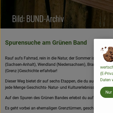
Spurensuche am Grünen Band
Rauf aufs Fahrrad, rein in die Natur, der Sommer ist da und 
(Sachsen-Anhalt), Wendland (Niedersachsen), Brandenburg u
wertsc
(Grenz-)Geschichte erfahrbar!
(E-Priv
Daten w
Dieser Weg bietet dir auf sechs Etappen, die du auch zusam
jede Menge Geschichts- Natur- und Kulturerlebnisse!
Nur
Auf den Spuren des Grünen Bandes erlebst du auf diesem Ra
Es geht vorbei an ehemaligen Grenztürmen, geschleiften Ort