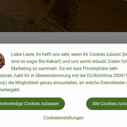
Liebe Leute, ihr helft uns sehr, wenn ihr Cookies zulasst (b
sind es sogar Bio-Kekse!) und uns somit erlaubt, Daten für
die Ferien sind nicht weit. Der Vier-Länder-Grenzradweg führt g
Marketing zu sammeln. Da wir eure Privatsphäre sehr
nd Mecklenburg-Vorpommern, ein gutes Stück auch an der Elbe
hätzen, habt ihr in Übereinstimmung mit der EU-Richtlinie 2009
acy) die Möglichkeit genau einzustellen, an welche Dienstleister 
eitergebt.
men als Radrundweg fahren kannst, nicht nur landschaftlich ein
 notwendige Cookies zulassen
Alle Cookies zul
dweg (Natur-) Geschichte hautnah.
Cookieeinstellungen
schaften, Resten von Grenzanlagen und anderen Erinnerungsorte