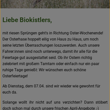
Frisches
Angebote & Neues
Liebe Biokistlers,
Naturwaren
mit riesen Sprüngen geht's in Richtung Oster-Wochenende!
Vorratskammer
Der Osterhase hoppelt eilig von Haus zu Haus, um noch
seine letzten Überraschungen loszuwerden. Auch unsere
Getränke
Fahrer:innen sind noch unterwegs, damit ihr alle für die
Feiertage gut ausgestattet seid. Ob ihr Ostern richtig
zelebriert mit großem Tamtam oder einfach nur ein paar
Jobkiste
ruhige Tage genießt: Wir wünschen euch schöne
Osterfeiertage!
So geht’s
Ab Dienstag, dem 07.04. sind wir wieder wie gewohnt für
Über Grünland
euch da.
Service
Solange wollt ihr nicht auf uns verzichten? Dann stöbert
doch schon mal durch unsere frischen April-Angebote ;-)
Blog