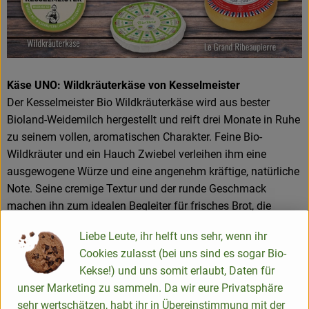
Käse UNO: Wildkräuterkäse von Kesselmeister
Der Kesselmeister Bio Wildkräuterkäse wird aus bester
Bioland-Weidemilch hergestellt und reift drei Monate in Ruhe
zu seinem vollen, aromatischen Charakter. Feine Bio-
Wildkräuter und ein Hauch Zwiebel verleihen ihm eine
ausgewogene Würze und eine angenehm kräftige, natürliche
Note. Seine cremige Textur und der runde Geschmack
machen ihn zum idealen Begleiter für frisches Brot, die
Käseplatte oder warme Gerichte. Ein ehrlicher Käse mit Tiefe
Liebe Leute, ihr helft uns sehr, wenn ihr
– handwerklich gereift und voller Weidearoma.
Cookies zulasst (bei uns sind es sogar Bio-
Kekse!) und uns somit erlaubt, Daten für
Käsekiste Uno im Shop
unser Marketing zu sammeln. Da wir eure Privatsphäre
sehr wertschätzen, habt ihr in Übereinstimmung mit der