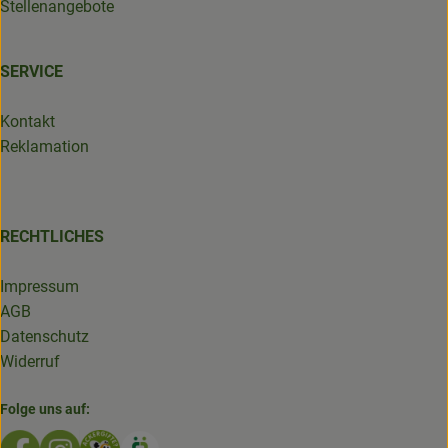
Stellenangebote
SERVICE
Kontakt
Reklamation
RECHTLICHES
Impressum
AGB
Datenschutz
Widerruf
Folge uns auf:
Externer Link zu https://www.facebook.com/GruenlandDe
Externer Link zu https://www.instagram.com/biolad
Externer Link zu https://www.bioladen-salzwed
Externer Link zu https://www.oekokiste.d