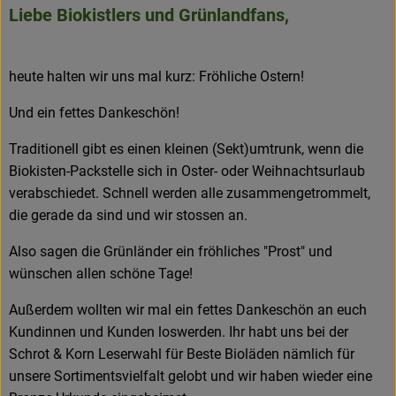
Liebe Biokistlers und Grünlandfans,
Frisches
Angebote & Neues
heute halten wir uns mal kurz: Fröhliche Ostern!
Naturwaren
Und ein fettes Dankeschön!
Vorratskammer
Traditionell gibt es einen kleinen (Sekt)umtrunk, wenn die
Biokisten-Packstelle sich in Oster- oder Weihnachtsurlaub
Getränke
verabschiedet. Schnell werden alle zusammengetrommelt,
die gerade da sind und wir stossen an.
Jobkiste
Also sagen die Grünländer ein fröhliches "Prost" und
wünschen allen schöne Tage!
So geht’s
Außerdem wollten wir mal ein fettes Dankeschön an euch
Über Grünland
Kundinnen und Kunden loswerden. Ihr habt uns bei der
Service
Schrot & Korn Leserwahl für Beste Bioläden nämlich für
unsere Sortimentsvielfalt gelobt und wir haben wieder eine
Blog