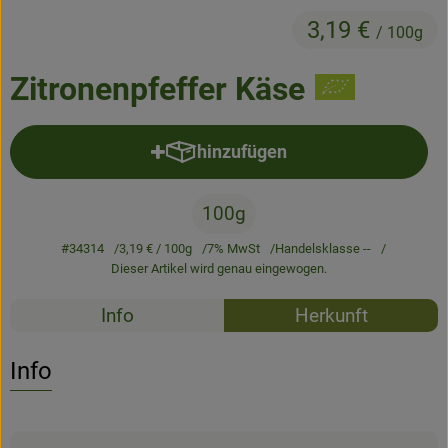
Frisches
3,19 €
/ 100g
Angebote & Neues
Zitronenpfeffer Käse
Naturwaren
Vorratskammer
hinzufügen
Produkt zum Warenkorb hinzufü
Getränke
100g
#34314
3,19 €
/ 100g
7% MwSt
Handelsklasse --
Jobkiste
Dieser Artikel wird genau eingewogen.
Rezepte
So geht’s
Info
Herkunft
Es wurden k
Entdecke passende Rezepte
Über Grünland
Info
Service
Blog