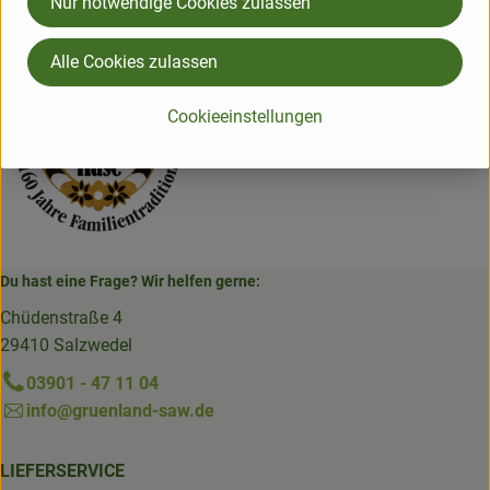
Nur notwendige Cookies zulassen
Baldauf Käse
Alle Cookies zulassen
Cookieeinstellungen
Du hast eine Frage? Wir helfen gerne:
Chüdenstraße 4
29410 Salzwedel
03901 - 47 11 04
info@gruenland-saw.de
LIEFERSERVICE