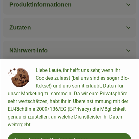
Produktinformationen
Zutaten
Nährwert-Info
Liebe Leute, ihr helft uns sehr, wenn ihr
Produktdatenblatt
Cookies zulasst (bei uns sind es sogar Bio-
Kekse!) und uns somit erlaubt, Daten für
unser Marketing zu sammeln. Da wir eure Privatsphäre
sehr wertschätzen, habt ihr in Übereinstimmung mit der
Herkunft
EU-Richtlinie 2009/136/EG (E-Privacy) die Möglichkeit
genau einzustellen, an welche Dienstleister ihr Daten
Hersteller: Baldauf Käse
weitergebt.
Deutschland