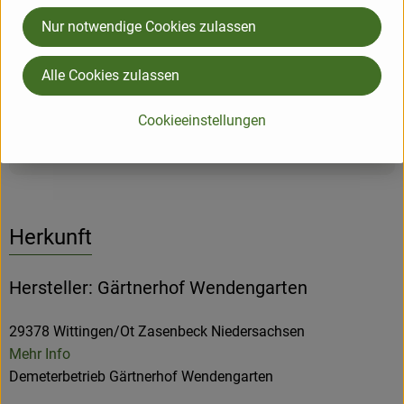
Inhaltsstoffe:
Nur notwendige Cookies zulassen
Wirsing enthält ca. 30 kcal pro 100 g, viel Vitamin C, Natrium,
Kalium, Kalzium, Magnesium, Eisen, Zink, Phosphat;
Alle Cookies zulassen
Vitamine E, B1, B2 und B6, Folsäure und Beta-Carotin
Cookieeinstellungen
Produktinformationen
Herkunft
Hersteller: Gärtnerhof Wendengarten
29378 Wittingen/Ot Zasenbeck Niedersachsen
Mehr Info
Demeterbetrieb Gärtnerhof Wendengarten