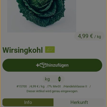
Frisches
Angebote & Neues
Naturwaren
4,99 €
Vorratskammer
/ kg
Getränke
Wirsingkohl
Jobkiste
hinzufügen
Produkt zum Warenkorb hinzufü
So geht’s
Über Grünland
#15700
4,99 €
/ kg
7% MwSt
Handelsklasse II
Dieser Artikel wird genau eingewogen.
Service
Rezepte
Info
Herkunft
Blog