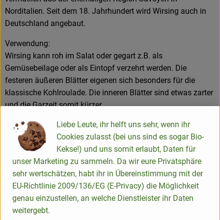
Norditalien. Seit dem 18. Jahrhundert wird Wirsing auch in
Deutschland angebaut.
Verwendung:
Wirsing kann roh im Salat oder gegart z.B. als
Gemüsebeilage oder als Eintopf verzehrt werden. Die
festeren äußeren Blätter eigenen sich besonders für die
klassische Kohlroulade. Die inneren Blätter sind etwas zarter
und die Garzeit somit kürzer.
Liebe Leute, ihr helft uns sehr, wenn ihr
Lagerung:
Cookies zulasst (bei uns sind es sogar Bio-
Wirsing ist im Vergleich zu Weiß- oder Rotkohl nicht so lange
Kekse!) und uns somit erlaubt, Daten für
lagerfähig. Die optimale Lagertemperatur liegt bei 7 bis 13
unser Marketing zu sammeln. Da wir eure Privatsphäre
Grad. Im Gemüsefach des Kühlschranks bleibt er bis zu einer
sehr wertschätzen, habt ihr in Übereinstimmung mit der
Woche frisch, im kühlen Keller bis zu 14 Tagen. Er sollte
EU-Richtlinie 2009/136/EG (E-Privacy) die Möglichkeit
nicht zusammen mit Reifegas absonderndem Obst und
genau einzustellen, an welche Dienstleister ihr Daten
Gemüse wie z.B. Äpfeln und Tomaten zusammen gelagert
weitergebt.
werden.