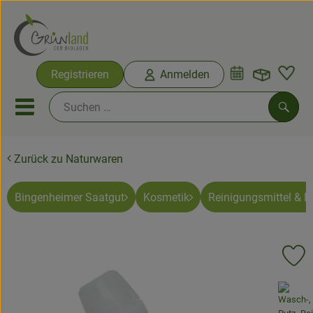
Warenko
Registrieren
Anmelden
Link
Mobiles Menu öffnen oder sc
Such
Zurück zu Naturwaren
Ökokisten
Bio-Kochkisten
Bingenheimer Saatgut
Kosmetik
Reinigungsmittel & 
Themenwelten
Pr
Ökokisten
, Verband:
Obst & Gemüse