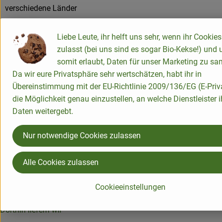
verschiedene Länder
SONETT
Liebe Leute, ihr helft uns sehr, wenn ihr Cookies
zulasst (bei uns sind es sogar Bio-Kekse!) und 
somit erlaubt, Daten für unser Marketing zu s
Da wir eure Privatsphäre sehr wertschätzen, habt ihr in
Übereinstimmung mit der EU-Richtlinie 2009/136/EG (E-Priv
Du hast eine Frage? Wir helfen gerne:
die Möglichkeit genau einzustellen, an welche Dienstleister i
Chüdenstraße 4
Daten weitergebt.
29410 Salzwedel
03901 - 47 11 04
Nur notwendige Cookies zulassen
info@gruenland-saw.de
Alle Cookies zulassen
LIEFERSERVICE
Cookieeinstellungen
Häufige Fragen
Dorthin liefern wir