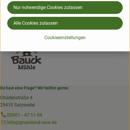
Hersteller: Bauckhof
Nur notwendige Cookies zulassen
Deutschland
Alle Cookies zulassen
Bauck Mühle
Cookieeinstellungen
Du hast eine Frage? Wir helfen gerne:
Chüdenstraße 4
29410 Salzwedel
03901 - 47 11 04
info@gruenland-saw.de