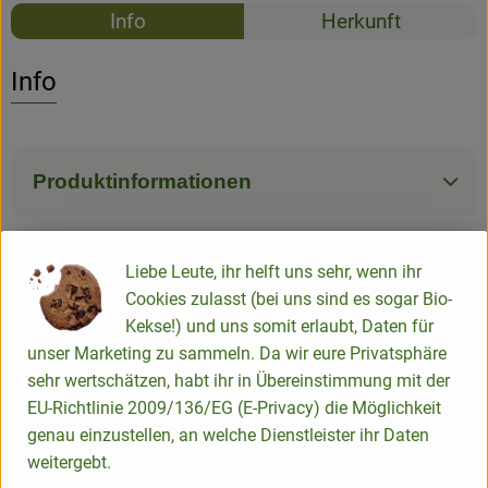
Rezepte
Info
Herkunft
Es wurden k
Entdecke passende Rezepte
Info
Produktinformationen
Zutaten
Liebe Leute, ihr helft uns sehr, wenn ihr
Cookies zulasst (bei uns sind es sogar Bio-
Kekse!) und uns somit erlaubt, Daten für
Produktdatenblatt
unser Marketing zu sammeln. Da wir eure Privatsphäre
sehr wertschätzen, habt ihr in Übereinstimmung mit der
EU-Richtlinie 2009/136/EG (E-Privacy) die Möglichkeit
genau einzustellen, an welche Dienstleister ihr Daten
Herkunft
weitergebt.