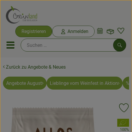
Warenko
Registrieren
Anmelden
Link
Mobiles Menu öffnen oder sc
Such
Zurück zu Angebote & Neues
Ökokisten
Bio-Kochkisten
Angebote August
Lieblinge vom Weinfest in Aktion
% 
Themenwelten
Pr
Ökokisten
, Verband:
Obst & Gemüse
100%