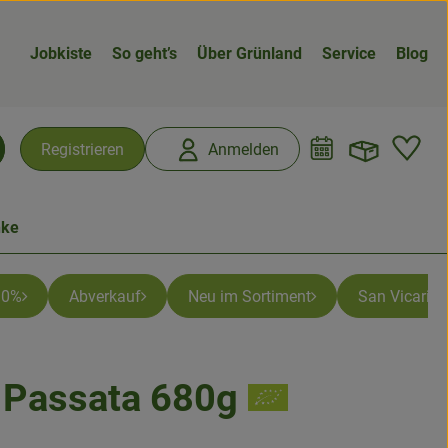
Jobkiste
So geht’s
Über Grünland
Service
Blog
Warenk
L
Registrieren
Anmelden
chen
nke
 10%
Abverkauf
Neu im Sortiment
San Vicario -
 Passata 680g
n