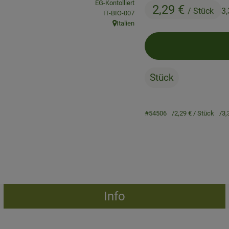
EG-Kontolliert
2,29 €
/ Stück
3
, Kontrollstelle:
IT-BIO-007
Italien
, Herkunft:
Stück
#54506
2,29 €
/ Stück
3,
Info