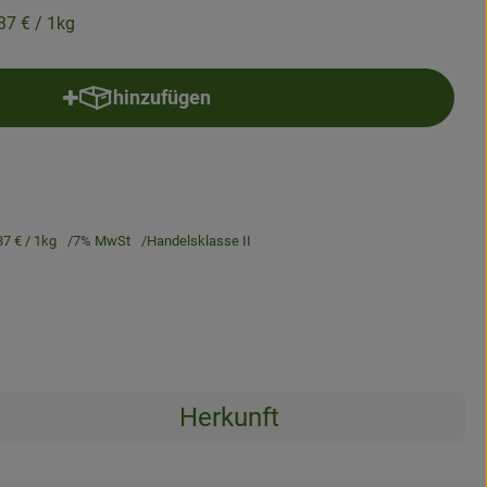
,37 €
/ 1kg
hinzufügen
Produkt zum Warenkorb hinzufügen
37 €
/ 1kg
7% MwSt
Handelsklasse II
Herkunft