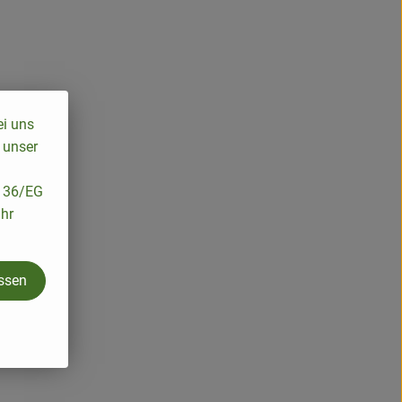
ei uns
 unser
/136/EG
ihr
assen