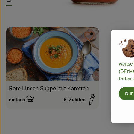
Rezept zu Favouri
wertsc
(E-Priv
Daten w
Rote-Linsen-Suppe mit Karotten
Nur
einfach
6
Zutaten
Schwierigkeit: