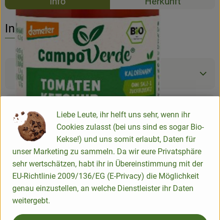
Info
Herkunft
Es wurden k
Entdecke passende Rezepte
Info
Produktinformationen
Zutaten
Liebe Leute, ihr helft uns sehr, wenn ihr
Cookies zulasst (bei uns sind es sogar Bio-
Kekse!) und uns somit erlaubt, Daten für
Produktdatenblatt
unser Marketing zu sammeln. Da wir eure Privatsphäre
sehr wertschätzen, habt ihr in Übereinstimmung mit der
EU-Richtlinie 2009/136/EG (E-Privacy) die Möglichkeit
genau einzustellen, an welche Dienstleister ihr Daten
Herkunft
weitergebt.