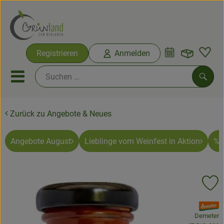
Warenko
Registrieren
Anmelden
Link
Mobiles Menu öffnen oder sc
Such
Zurück zu Angebote & Neues
Ökokisten
Bio-Kochkisten
Angebote August
Lieblinge vom Weinfest in Aktion
% 
Themenwelten
Pr
Ökokisten
, Verband:
Obst & Gemüse
Demeter