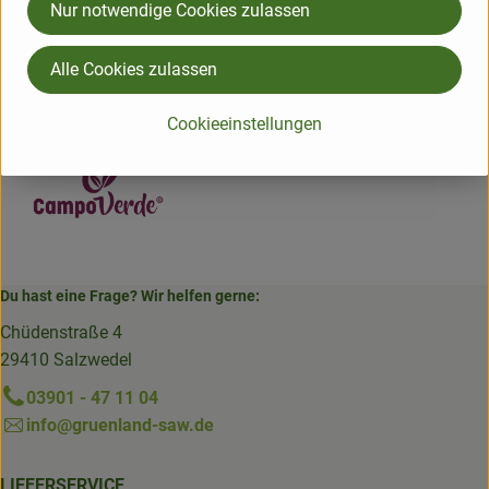
Hersteller: CPV
Nur notwendige Cookies zulassen
Italien
Alle Cookies zulassen
Campo Verde
Cookieeinstellungen
Du hast eine Frage? Wir helfen gerne:
Chüdenstraße 4
29410 Salzwedel
03901 - 47 11 04
info@gruenland-saw.de
LIEFERSERVICE