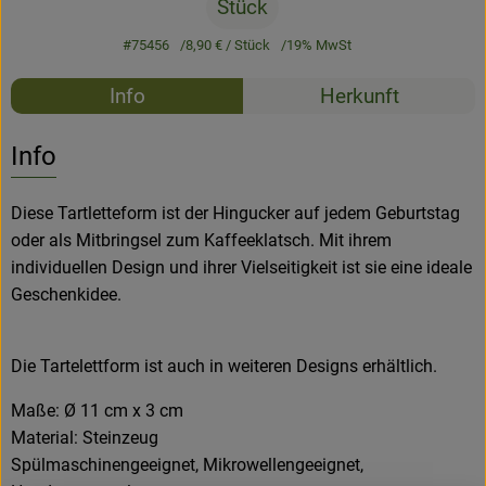
Stück
#75456
8,90 €
/ Stück
19% MwSt
Rezepte
Info
Herkunft
Es wurden k
Entdecke passende Rezepte
Info
Diese Tartletteform ist der Hingucker auf jedem Geburtstag
oder als Mitbringsel zum Kaffeeklatsch. Mit ihrem
individuellen Design und ihrer Vielseitigkeit ist sie eine ideale
Geschenkidee.
Die Tartelettform ist auch in weiteren Designs erhältlich.
Maße: Ø 11 cm x 3 cm
Material: Steinzeug
Spülmaschinengeeignet, Mikrowellengeeignet,