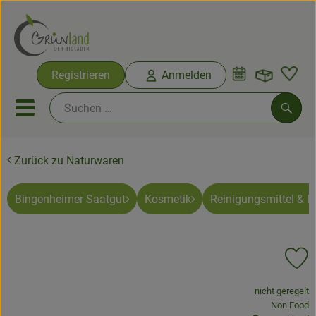
Warenko
Registrieren
Anmelden
Link
Mobiles Menu öffnen oder sc
Such
Zurück zu Naturwaren
Ökokisten
Bio-Kochkisten
Bingenheimer Saatgut
Kosmetik
Reinigungsmittel & 
Themenwelten
Pr
Ökokisten
, Verband:
nicht geregelt
Obst & Gemüse
, Kontrollste
Non Food