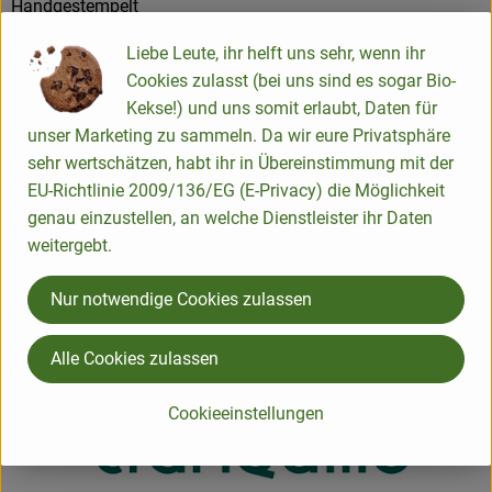
Handgestempelt
Liebe Leute, ihr helft uns sehr, wenn ihr
Produktinformationen
Cookies zulasst (bei uns sind es sogar Bio-
Kekse!) und uns somit erlaubt, Daten für
unser Marketing zu sammeln. Da wir eure Privatsphäre
sehr wertschätzen, habt ihr in Übereinstimmung mit der
Herkunft
EU-Richtlinie 2009/136/EG (E-Privacy) die Möglichkeit
genau einzustellen, an welche Dienstleister ihr Daten
weitergebt.
Hersteller: Tranquillo
Nur notwendige Cookies zulassen
Deutschland
Mehr Info
Alle Cookies zulassen
Cookieeinstellungen