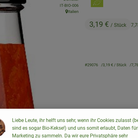
, Kontrollstelle:
IT-BIO-006
Italien
, Herkunft:
3,19 €
/ Stück
7,7
#29076
3,19 €
/ Stück
7,7
Rezepte
Liebe Leute, ihr helft uns sehr, wenn ihr Cookies zulasst (b
sind es sogar Bio-Kekse!) und uns somit erlaubt, Daten für
keine passenden Rezepte gefunden.
Marketing zu sammeln. Da wir eure Privatsphäre sehr