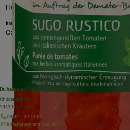
Hersteller: CPV
Italien
Campo Verde
Du hast eine Frage? Wir helfen gerne:
Chüdenstraße 4
29410 Salzwedel
03901 - 47 11 04
info@gruenland-saw.de