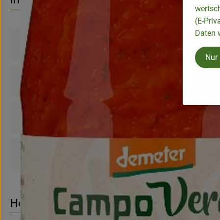
wertsc
(E-Priv
Daten w
Produktinformationen
Nur
Zutaten
Nährwert-Info
Produktdatenblatt
Herkunft