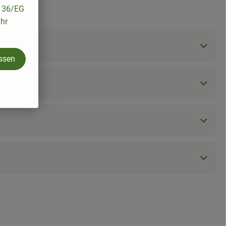
/136/EG
ihr
assen