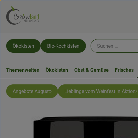
Ökokisten
Bio-Kochkisten
Themenwelten
Ökokisten
Obst & Gemüse
Frisches
Angebote August
Lieblinge vom Weinfest in Aktion