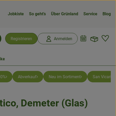
Jobkiste
So geht’s
Über Grünland
Service
Blog
Warenk
L
Registrieren
Anmelden
chen
nke
 10%
Abverkauf
Neu im Sortiment
San Vicario -
ico, Demeter (Glas)