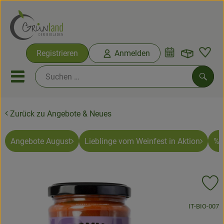
Warenko
Registrieren
Anmelden
Link
Mobiles Menu öffnen oder sc
Such
Zurück zu Angebote & Neues
Ökokisten
Bio-Kochkisten
Angebote August
Lieblinge vom Weinfest in Aktion
% 
Themenwelten
Pr
Ökokisten
, Kontrollstel
IT-BIO-007
Obst & Gemüse