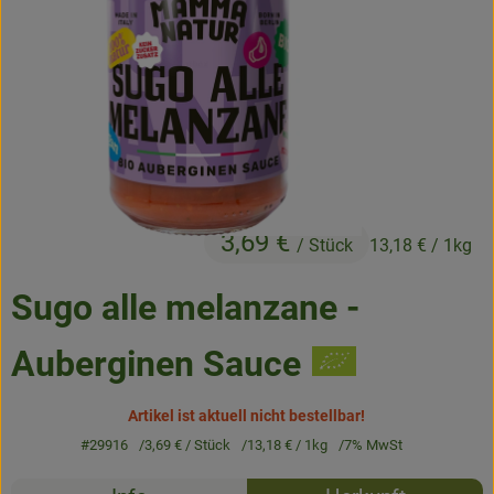
Frisches
Angebote & Neues
Naturwaren
Vorratskammer
Getränke
3,69 €
/ Stück
13,18 €
/ 1kg
Jobkiste
Sugo alle melanzane -
So geht’s
Auberginen Sauce
Über Grünland
Artikel ist aktuell nicht bestellbar!
Service
#29916
3,69 €
/ Stück
13,18 €
/ 1kg
7% MwSt
Rezepte
Blog