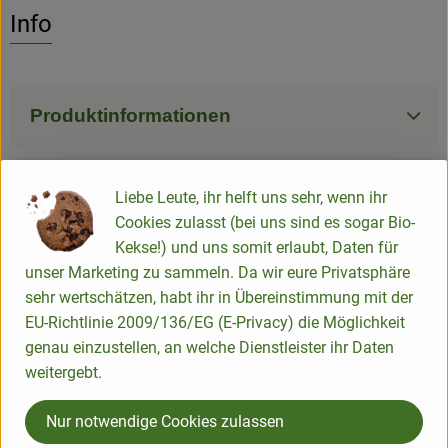
Es wurden k
Entdecke passende Rezepte
Info
Produktinformationen
Zutaten
Liebe Leute, ihr helft uns sehr, wenn ihr
Cookies zulasst (bei uns sind es sogar Bio-
Kekse!) und uns somit erlaubt, Daten für
Produktdatenblatt
unser Marketing zu sammeln. Da wir eure Privatsphäre
sehr wertschätzen, habt ihr in Übereinstimmung mit der
EU-Richtlinie 2009/136/EG (E-Privacy) die Möglichkeit
genau einzustellen, an welche Dienstleister ihr Daten
Herkunft
weitergebt.
Hersteller: Zwergenwiese
Nur notwendige Cookies zulassen