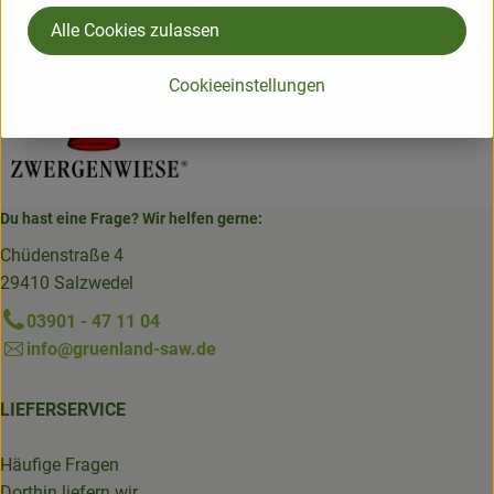
verschiedene Länder
Alle Cookies zulassen
Zwergenwiese
Cookieeinstellungen
Du hast eine Frage? Wir helfen gerne:
Chüdenstraße 4
29410 Salzwedel
03901 - 47 11 04
info@gruenland-saw.de
LIEFERSERVICE
Häufige Fragen
Dorthin liefern wir