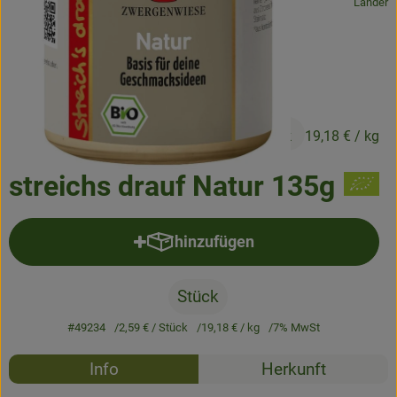
, Herkunft:
Länder
Frisches
Angebote & Neues
Naturwaren
2,59 €
Vorratskammer
/ Stück
19,18 €
/ kg
Getränke
streichs drauf Natur 135g
Jobkiste
hinzufügen
Produkt zum Warenkorb hinzufü
So geht’s
Stück
Über Grünland
#49234
2,59 €
/ Stück
19,18 €
/ kg
7% MwSt
Service
Rezepte
Info
Herkunft
Blog