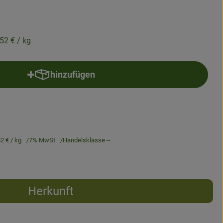
,52 €
/ kg
hinzufügen
Produkt zum Warenkorb hinzufügen
52 €
/ kg
7% MwSt
Handelsklasse --
Herkunft