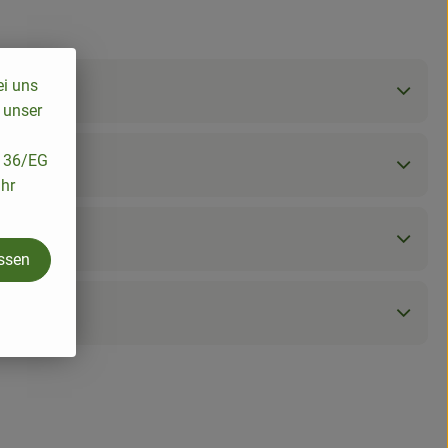
ei uns
 unser
/136/EG
ihr
assen