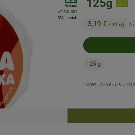
125g
Bioland
, Kontrollstelle:
AT-BIO-301
Östereich
, Herkunft:
3,19 €
/ 125 g
25
125 g
#32097
3,19 €
/ 125 g
25,
Rezepte
keine passenden Rezepte gefunden.