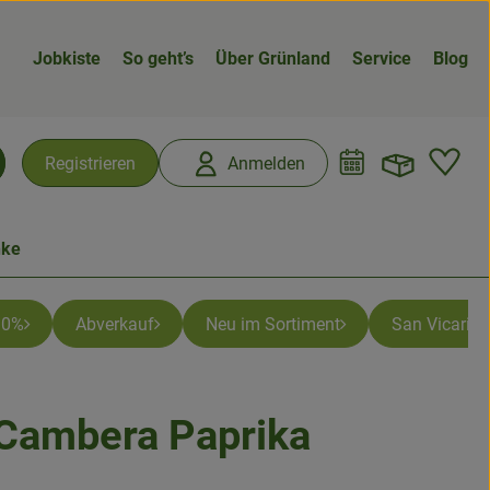
Jobkiste
So geht’s
Über Grünland
Service
Blog
Warenk
L
Registrieren
Anmelden
chen
nke
 10%
Abverkauf
Neu im Sortiment
San Vicario -
Cambera Paprika