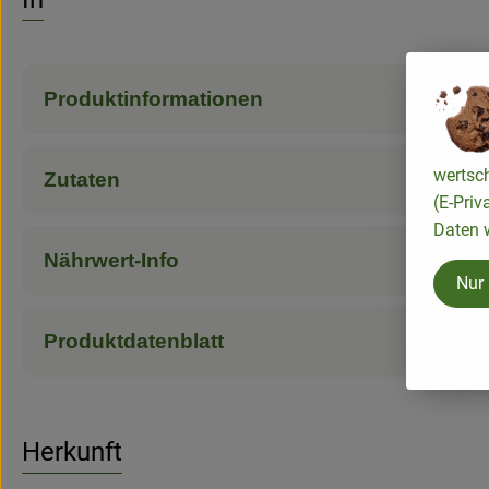
Produktinformationen
wertsc
Zutaten
(E-Priv
Daten w
Nährwert-Info
Nur
Produktdatenblatt
Herkunft