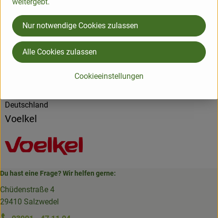
weitergebt.
Produktdatenblatt
Nur notwendige Cookies zulassen
Alle Cookies zulassen
Herkunft
Cookieeinstellungen
Hersteller: Voelkel
Deutschland
Voelkel
Du hast eine Frage? Wir helfen gerne:
Chüdenstraße 4
29410 Salzwedel