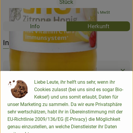
Stück
#61487
2,19 €
/ Stück
23,05 €
/ Liter
19% MwSt
Rezepte
Info
Herkunft
Es wurden k
Entdecke passende Rezepte
Info
Produktinformationen
Liebe Leute, ihr helft uns sehr, wenn ihr
Cookies zulasst (bei uns sind es sogar Bio-
Zutaten
Kekse!) und uns somit erlaubt, Daten für
unser Marketing zu sammeln. Da wir eure Privatsphäre
sehr wertschätzen, habt ihr in Übereinstimmung mit der
Nährwert-Info
EU-Richtlinie 2009/136/EG (E-Privacy) die Möglichkeit
genau einzustellen, an welche Dienstleister ihr Daten