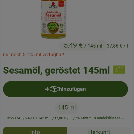
Frisches
Angebote & Neues
Naturwaren
5,49 €
Vorratskammer
/ 145 ml
37,86 €
/ l
nur noch 5 145 ml verfügbar!
Getränke
Sesamöl, geröstet 145ml
Jobkiste
hinzufügen
Produkt zum Warenkorb hinzufü
So geht’s
Über Grünland
145 ml
#55074
5,49 €
/ 145 ml
37,86 €
/ l
7% MwSt
Handelsklasse --
Service
Rezepte
Info
Herkunft
Blog