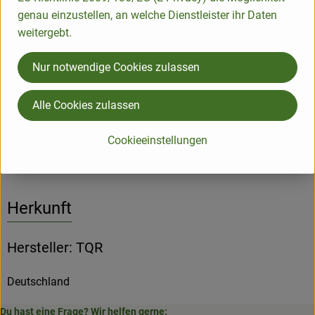
Schmuck und Kleinigkeiten.
genau einzustellen, an welche Dienstleister ihr Daten
weitergebt.
Maße: 13 x 10 x 2 cm
Material: Keramik
Nur notwendige Cookies zulassen
spülmaschinengeeignet
handgestempelt
Alle Cookies zulassen
Produktinformationen
Cookieeinstellungen
Herkunft
Hersteller: TQR
Deutschland
Du hast eine Frage? Wir helfen gerne: