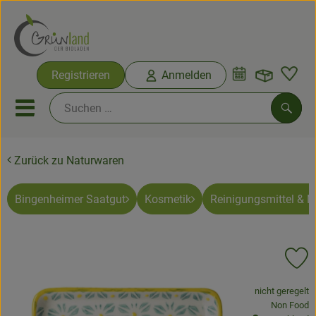
Warenko
Registrieren
Anmelden
Link
Mobiles Menu öffnen oder sc
Such
Zurück zu Naturwaren
Ökokisten
Bio-Kochkisten
Bingenheimer Saatgut
Kosmetik
Reinigungsmittel & 
Themenwelten
Pr
Ökokisten
, Verband:
nicht geregelt
Obst & Gemüse
, Kontrollste
Non Food