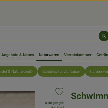
Su
Angebote & Neues
Naturwaren
Vorratskammer
Geträ
ittel & Naturwaren
Schönes für Zuhause
Farben von
Schwimm
Produkt zu Favouriten hinzufüge
, Verband:
nicht geregelt
, Kontrollstelle:
Non Food