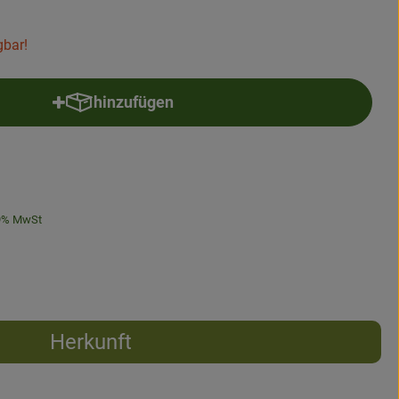
gbar!
hinzufügen
Produkt zum Warenkorb hinzufügen
9% MwSt
Herkunft