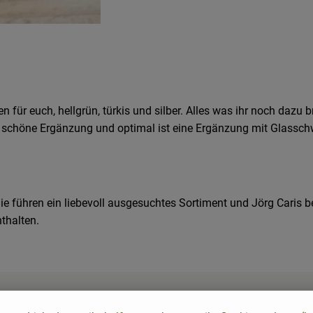
r euch, hellgrün, türkis und silber. Alles was ihr noch dazu br
ne schöne Ergänzung und optimal ist eine Ergänzung mit Glasschwi
e führen ein liebevoll ausgesuchtes Sortiment und Jörg Caris be
thalten.