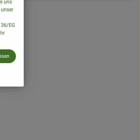
ei uns
 unser
/136/EG
ihr
assen