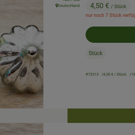
4,50 €
Deutschland
/ Stück
, Herkunft:
nur noch 7 Stück verfü
Stück
#75313
4,50 €
/ Stück
1
Rezepte
keine passenden Rezepte gefunden.