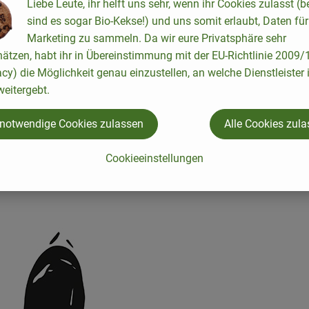
Liebe Leute, ihr helft uns sehr, wenn ihr Cookies zulasst (b
sind es sogar Bio-Kekse!) und uns somit erlaubt, Daten für
Marketing zu sammeln. Da wir eure Privatsphäre sehr
hätzen, habt ihr in Übereinstimmung mit der EU-Richtlinie 2009
acy) die Möglichkeit genau einzustellen, an welche Dienstleister 
H & Co. KG
eitergebt.
 notwendige Cookies zulassen
Alle Cookies zul
Cookieeinstellungen