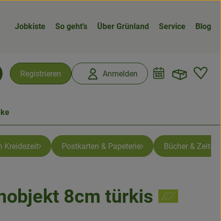
Jobkiste
So geht’s
Über Grünland
Service
Blog
Warenk
L
Registrieren
Anmelden
chen
nke
 Kreidezeit
Postkarten & Papeterie
Bücher & Zeitsch
objekt 8cm türkis
n